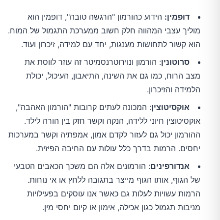
דופמין:
הידוע כהורמון "הרגשה טובה", דופמין הוא
מוליך עצבי המהווה חלק חשוב ממערכת התגמול של המוח.
הוא קשור לתחושות מענגות, יחד עם למידה, זיכרון ועוד.
סרוטונין
: הורמון ונוירוטרנסמיטר זה עוזר לווסת את
מצב הרוח, כמו גם את השינה, התיאבון, העיכול, יכולת
הלמידה והזיכרון.
אוקסיטוצין
: המכונה לעתים קרובות "הורמון האהבה",
אוקסיטוצין חיוני ללידה, הנקה וקשר חזק בין הורה לילד.
ההורמון יכול גם לעזור לקדם אמון, אמפתיה וקשר במערכות
יחסים. הרמות בדרך כלל עולות עם החיבה הפיזית.
אנדורפינים
: הורמונים אלה הם משכך הכאבים הטבעי
של הגוף, אותו הגוף מייצר בתגובה ללחץ או אי נוחות.
הרמות עשויות לעלות גם כאשר אנו עוסקים בפעילויות
מניבות תגמול כגון אכילה, אימון או קיום יחסי מין.