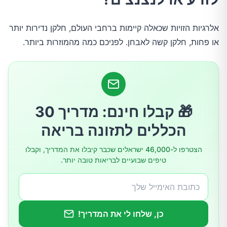
אלרגיות הזויות שכאלה קיימות ברחבי העולם, חלקן נדירות יותר
3.זיעה/התעמלות
או פחות, חלקן קשה לאבחן. לפניכם כמה מהמוזרות ביותר.
4.מים
5.נעליים
🎁 קבלו חינם: מדריך 30
6.טלפונים ניידים
הכללים לתזונה בריאה
7.עור
הצטרפו ל-46,000 ישראלים שכבר קיבלו את המדריך, וקבלו
טיפים שבועיים לבריאות טובה יותר.
8.מגע
9.טמפרטורות נמוכות
כן, שלחו לי את המדריך!