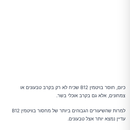
9.גבינה שוויצרית
10.שרימפס
11.גבינת קוטג'
12.בשר בקר אוכל-עשב
13.גבינת פטה
כיום, חוסר בויטמין B12 שכיח לא רק בקרב טבעונים או
צמחונים, אלא גם בקרב אוכלי בשר.
14.כבד בקר
למרות שהשיעורים הגבוהים ביותר של מחסור בוויטמין B12
15.ספירולינה
עדיין נמצא יותר אצל טבעונים.