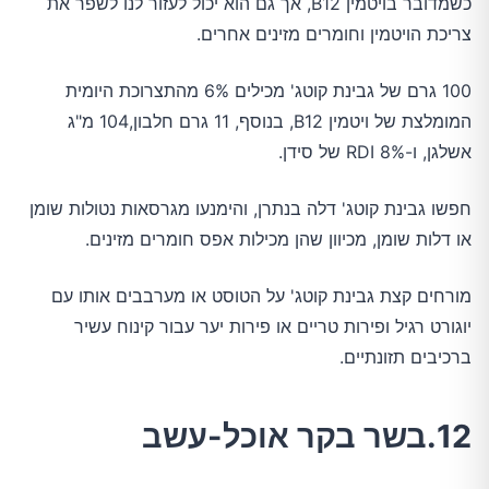
כשמדובר בויטמין B12, אך גם הוא יכול לעזור לנו לשפר את
צריכת הויטמין וחומרים מזינים אחרים.
100 גרם של גבינת קוטג' מכילים 6% מהתצרוכת היומית
המומלצת של ויטמין B12, בנוסף, 11 גרם חלבון,104 מ"ג
אשלגן, ו-8% RDI של סידן.
חפשו גבינת קוטג' דלה בנתרן, והימנעו מגרסאות נטולות שומן
או דלות שומן, מכיוון שהן מכילות אפס חומרים מזינים.
מורחים קצת גבינת קוטג' על הטוסט או מערבבים אותו עם
יוגורט רגיל ופירות טריים או פירות יער עבור קינוח עשיר
ברכיבים תזונתיים.
12.בשר בקר אוכל-עשב