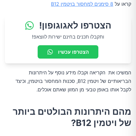
16.מולים
קראו על
8 סימנים למחסור בויטמין B12
17.עוף
הצטרפו לאגוגופון!
ותקבלו תכנים בחינם ישירות לווצאפ!
היתרונות והחסרונות של תוספי ויטמין B12 וזריקות
הצטרפו עכשיו
תוספי ויטמין B12
המשיכו את הקריאה וקבלו מידע נוסף על היתרונות
זריקות ויטמין B12
הבריאותיים של ויטמין B12, סכנות המחסור בויטמין, וכיצד
לקבל אותו באופן טבעי מן המזון שאתם אוכלים.
מהם היתרונות הבולטים ביותר
של ויטמין B12?