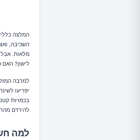
טיפים מ
סיכום: 
המלצה כללית
מלאות. אבל 
לישון? האם 
למרבה המזל,
יפריעו לשינה
בכמויות קטנו
להירדם מהר 
למה חשו