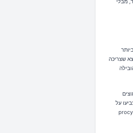
קר, מבלי
יים ביותר
רסם ב-European Journal of Nutrition מצא שצריכה
ובילה
וצים
 הצביעו על
וספות כמו procyanidin B-2