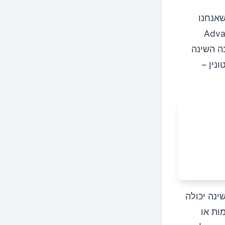
שאנחנו
ת Advances in
נה השינה
נין –
 150 קלוריות לפני השינה יכולה
מימות או