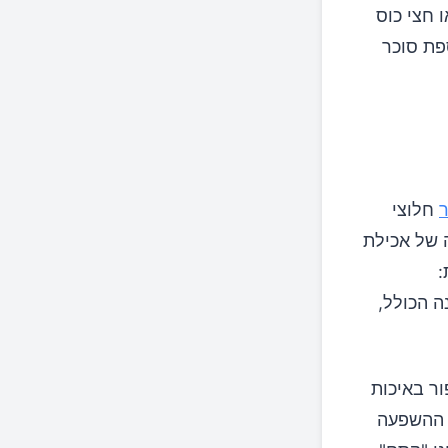
-15-20 דובדבנים) או חצי כוס
 תוספת סוכר
חלוצי
Asia  בדק את ההשפעה של אכילת
:
ות, עלייה של 13% בזמן השינה הכולל,
ר באיכות
 ההשפעה