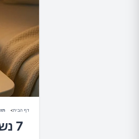
דף הבית
>
תזו
7 נ