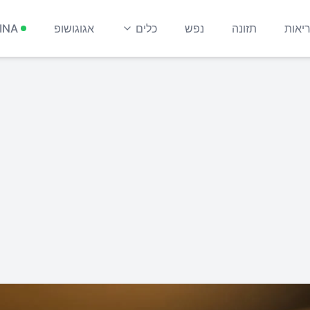
יאות
תזונה
נפש
כלים
אגוגושופ
INA