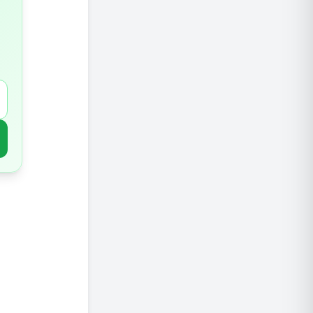
אגוזים 
בננה – 
יוגורט –
שיבולת 
חומוס ע
מה כדאי
התאמות 
כללים ח