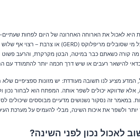
עשיים ליישום
איך לבחור את הנשנוש המושלם
 היא לאכול את הארוחה האחרונה של היום לפחות שעתיים-
השכיבה, ואצל מי שסובלים מריפלוקס (GERD) או צרבת – רצוי א
מה קורה כשאתם כבר במיטה, הבטן מקרקרת, והרעב פשוט ל
כדאי להישאר רעבים או שיש דרך חכמה יותר להתמודד עם הר
 המדע מציע לנו תשובה מעודדת: יש מזונות ספציפיים שלא 
, אלא שדווקא יכולים לשפר אותה. המפתח הוא לבחור נכון ול
ת. במאמר זה נסקור נשנושים מדעיים מבוססים שיכולים לסי
יותר ולשפר את איכות השינה, מבלי להעמיס על מערכת העיכ
ב לאכול נכון לפני השינה?