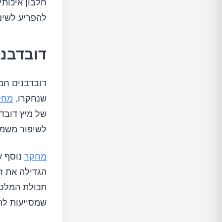
להפריע לשינ
דובדבני
שנחקרו.
מחק
של מיץ דובד
לשיפור משמעו
מחקר
נוסף ש
שמסייעות להג