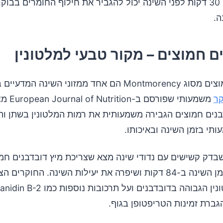
חלבון איכותי 30 דקות לפני השינה יכול להגביר את חילוף החומרים בבו
ה.
ם חמוצים – מקור טבעי למלטונין
דובדבנים חמוצים מסוג Montmorency הם אחד ממזוני השינה המדע
ר
משמעותי שפו
בנים חמוצים הגבירה משמעותית את רמות המלטונין בשתן וה
תי בזמן השינה ובאיכותו.
בדק קשישים עם נדודי שינה מצא שצריכת מיץ דובדבנים חמ
הגדילה את זמן השינה ב-84 דקות ושיפרה את יעילות השינה. החוקרים
תכולת המלטונין הגבוהה בדובדבנים ועל תרכובות נ
ברת זמינות הטריפטופן בגוף.