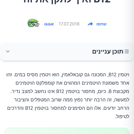
שתפו
17.07.2016
אגוגו
תוכן עניינים
מדוע ויטמין B12 חשוב?
ויטמין B12, המכונה גם קובאלאמין, הוא ויטמין מסיס במים. זהו
אחד משמונת הויטמינים המהווים את קומפלקס הויטמינים
מה גורם למחסור בויטמין B12?
מקבוצת B. כיום, מחסור בויטמין B12 אינו נחשב למצב נדיר.
למעשה, זה הרבה יותר נפוץ ממה שרוב המטפלים והציבור
מי נמצא בסיכון גבוה יותר?
הרחב יודעים. אלו הם הסימנים למחסור בויטמין B12 והדרכים
לטיפול.
1.עייפות ואנרגיה נמוכה