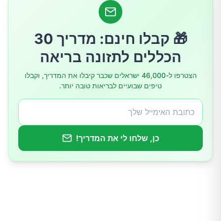
2. תחושות חוסר תחושה ונימול
🎁 קבלו חינם: מדריך 30
3.לחץ דם נמוך
הכללים לתזונה בריאה
4.נגעי עור
הצטרפו ל-46,000 ישראלים שכבר קיבלו את המדריך, וקבלו
טיפים שבועיים לבריאות טובה יותר.
5.דיכאון
6.ירידה קוגניטיבית
כן, שלחו לי את המדריך!
7.תת פעילות של בלוטת התריס
8.פוריות