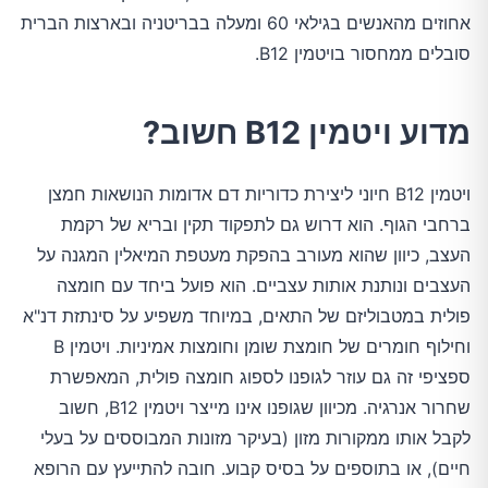
אחוזים מהאנשים בגילאי 60 ומעלה בבריטניה ובארצות הברית
סובלים ממחסור בויטמין B12.
מדוע ויטמין B12 חשוב?
ויטמין B12 חיוני ליצירת כדוריות דם אדומות הנושאות חמצן
ברחבי הגוף. הוא דרוש גם לתפקוד תקין ובריא של רקמת
העצב, כיוון שהוא מעורב בהפקת מעטפת המיאלין המגנה על
העצבים ונותנת אותות עצביים. הוא פועל ביחד עם חומצה
פולית במטבוליזם של התאים, במיוחד משפיע על סינתזת דנ"א
וחילוף חומרים של חומצת שומן וחומצות אמיניות. ויטמין B
ספציפי זה גם עוזר לגופנו לספוג חומצה פולית, המאפשרת
שחרור אנרגיה. מכיוון שגופנו אינו מייצר ויטמין B12, חשוב
לקבל אותו ממקורות מזון (בעיקר מזונות המבוססים על בעלי
חיים), או בתוספים על בסיס קבוע. חובה להתייעץ עם הרופא