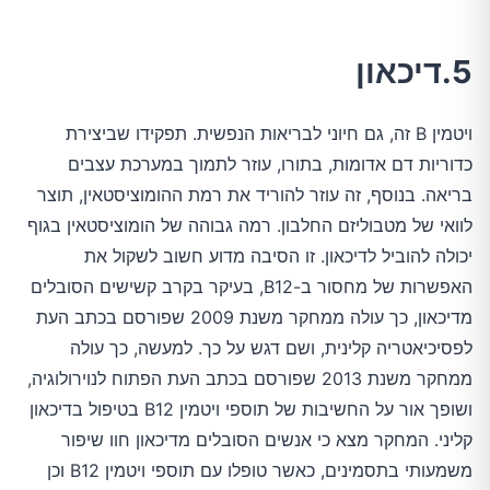
5.דיכאון
ויטמין B זה, גם חיוני לבריאות הנפשית. תפקידו שביצירת
כדוריות דם אדומות, בתורו, עוזר לתמוך במערכת עצבים
בריאה. בנוסף, זה עוזר להוריד את רמת ההומוציסטאין, תוצר
לוואי של מטבוליזם החלבון. רמה גבוהה של הומוציסטאין בגוף
יכולה להוביל לדיכאון. זו הסיבה מדוע חשוב לשקול את
האפשרות של מחסור ב-B12, בעיקר בקרב קשישים הסובלים
מדיכאון, כך עולה ממחקר משנת 2009 שפורסם בכתב העת
לפסיכיאטריה קלינית, ושם דגש על כך. למעשה, כך עולה
ממחקר משנת 2013 שפורסם בכתב העת הפתוח לנוירולוגיה,
ושופך אור על החשיבות של תוספי ויטמין B12 בטיפול בדיכאון
קליני. המחקר מצא כי אנשים הסובלים מדיכאון חוו שיפור
משמעותי בתסמינים, כאשר טופלו עם תוספי ויטמין B12 וכן