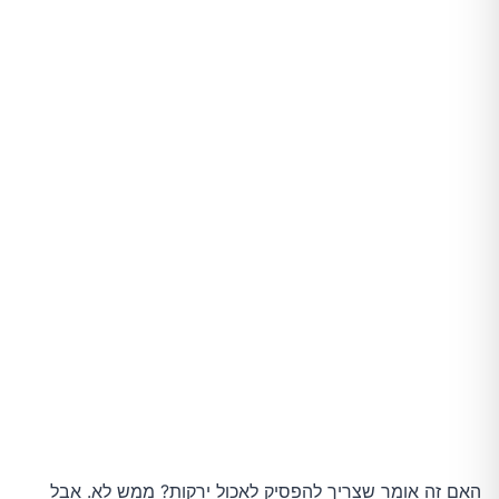
6. פרוביוטיקה
מתי הנפיחות היא סימן לבעיה רפואית?
סיכום
האם זה אומר שצריך להפסיק לאכול ירקות? ממש לא. אבל