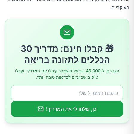
העיקריים.
4. קטניות: שעועית, עדשים וחומוס
5. פטריות (סוגים מסוימים)
אז מה עושים? 6 דרכים להפחית את הנפיחות מבלי
🎁 קבלו חינם: מדריך 30
לוותר על הבריאות
הכללים לתזונה בריאה
1. בשלו אותם היטב
הצטרפו ל-46,000 ישראלים שכבר קיבלו את המדריך, וקבלו
טיפים שבועיים לבריאות טובה יותר.
2. לעסו לאט וביסודיות
3. הגדילו את כמות הסיבים בהדרגה
4. עזרי עיכול טבעיים ותוספים
כן, שלחו לי את המדריך!
5. בחרו חלופות דלות ב-FODMAP