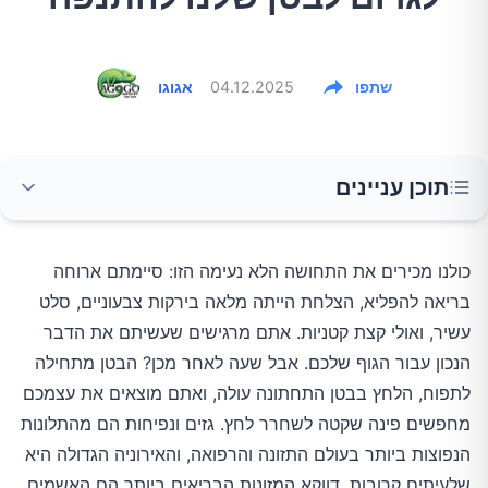
שתפו
04.12.2025
אגוגו
תוכן עניינים
המדע מאחורי הנפיחות: מה באמת קורה בבטן?
כולנו מכירים את התחושה הלא נעימה הזו: סיימתם ארוחה
בריאה להפליא, הצלחת הייתה מלאה בירקות צבעוניים, סלט
1. משפחת המצליבים: ברוקולי, כרובית וכרוב
עשיר, ואולי קצת קטניות. אתם מרגישים שעשיתם את הדבר
הנכון עבור הגוף שלכם. אבל שעה לאחר מכן? הבטן מתחילה
2. בצל ושום: הטעם שעולה ביוקר
לתפוח, הלחץ בבטן התחתונה עולה, ואתם מוצאים את עצמכם
מחפשים פינה שקטה לשחרר לחץ. גזים ונפיחות הם מהתלונות
הנפוצות ביותר בעולם התזונה והרפואה, והאירוניה הגדולה היא
3. ארטישוק ירושלמי: "המשחרר הלאומי"
שלעיתים קרובות, דווקא המזונות הבריאים ביותר הם האשמים