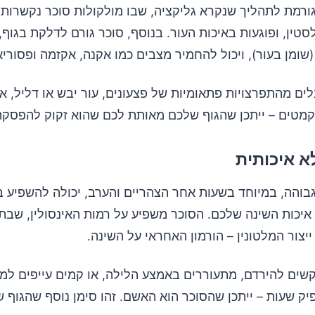
גורמת לתהליך שנקרא גליקציה, שבו מולקולות סוכר נקשרות 
לסטין, ופוגעות באיכות העור. בנוסף, סוכר גורם לדלקת בגוף
(שומן בעור), ויכול להחמיר מצבים כמו אקנה, אקזמה ופסוריא
ם מהתפרצויות פתאומיות של פצעונים, עור יבש או דליל, או
מטים – ייתכן שהגוף שלכם מאותת לכם שהוא זקוק להפסקה
בוהה, במיוחד בשעות אחר הצהריים והערב, יכולה להשפיע ב
איכות השינה שלכם. הסוכר משפיע על רמות האינסולין, שבתו
יצור המלטונין – הורמון האחראי על השינה.
ים להירדם, מתעוררים באמצע הלילה, או קמים עייפים למ
ק שעות – ייתכן שהסוכר הוא האשם. זהו סימן נוסף שהגוף ש