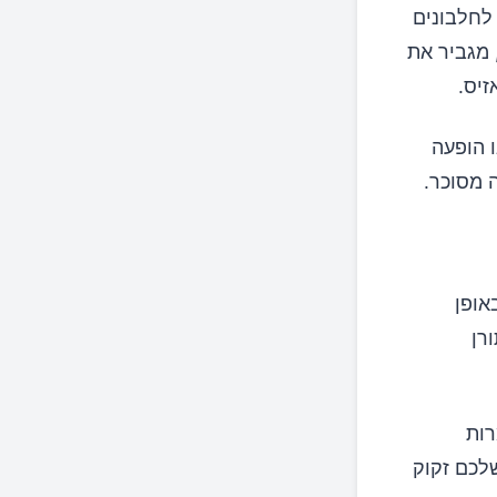
לחלבונים
, מגביר את
זיס.
 הופעה
 מסוכר.
אופן
רן
רות
לכם זקוק