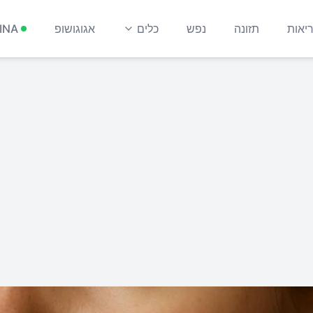
יאות
תזונה
נפש
כלים
אגוגושופ
INA