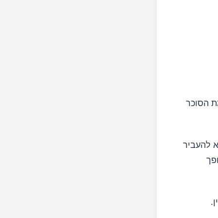
מת הסוכר
א להעביר
פך
.