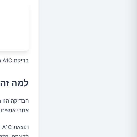
בדיקת A1C מודדת כמה גלוקוז (סוכר) נדבק להמוגלובין שלנו.
למה זה
הבדיקה הזו 
אחרי אנשים 
ת
לדוגמה, רמת A1C שבה יש חמישה המוגלובין מסוכרר מתוך 100 המוגלובין ת