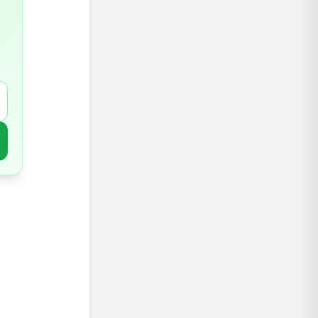
מחלות 
עיוורון
מחלת כל
מחלת חנ
איך מפחי
אכילה ב
טכניקו
היו פעיל