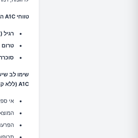
טווחי A1C הם:
רגיל (
טרום ס
סוכרת
שימו לב שיש
A1C (ללא קשר לסוכרת):
אי ספי
המוצא 
הפרעות
תרופות