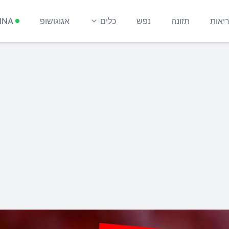
יאות
תזונה
נפש
כלים
אגוגושופ
INA