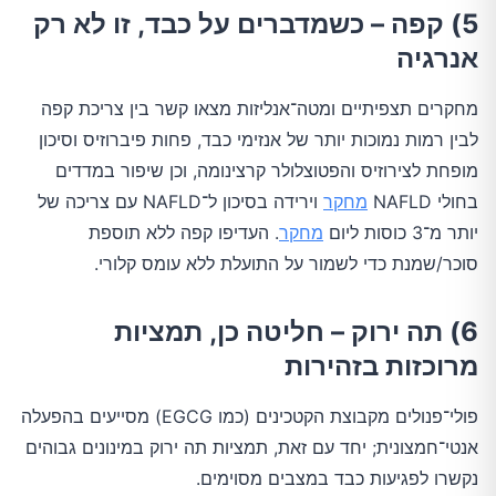
5) קפה – כשמדברים על כבד, זו לא רק
אנרגיה
מחקרים תצפיתיים ומטה־אנליזות מצאו קשר בין צריכת קפה
לבין רמות נמוכות יותר של אנזימי כבד, פחות פיברוזיס וסיכון
מופחת לצירוזיס והפטוצלולר קרצינומה, וכן שיפור במדדים
בחולי NAFLD
מחקר
וירידה בסיכון ל־NAFLD עם צריכה של
יותר מ־3 כוסות ליום
מחקר
. העדיפו קפה ללא תוספת
סוכר/שמנת כדי לשמור על התועלת ללא עומס קלורי.
6) תה ירוק – חליטה כן, תמציות
מרוכזות בזהירות
פולי־פנולים מקבוצת הקטכינים (כמו EGCG) מסייעים בהפעלה
אנטי־חמצונית; יחד עם זאת, תמציות תה ירוק במינונים גבוהים
נקשרו לפגיעות כבד במצבים מסוימים.