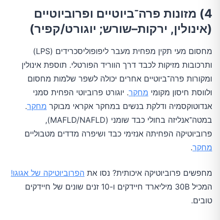
4) מזונות פרה־ביוטיים ופרוביוטיים
(אינולין, ירקות–שורש; יוגורט/קפיר)
מחסום מעי תקין מפחית מעבר ליפופוליסכרידים (LPS)
ותרכובות מזיקות לכבד דרך הווריד הפורטלי. תוספת אינולין
ומקורות פרה־ביוטיים אחרים יכולה לשפר שלמות מחסום
ולווסת חיסון מקומי
מחקר
. יוגורט פרוביוטי הפחית סמני
אנדוטוקסמיה ודלקת בנשים במחקר אקראי מבוקר
מחקר
.
במטה־אנליזה בחולי כבד שומני (MAFLD/NAFLD),
פרוביוטיקה הפחיתה אנזימי כבד ושיפרה מדדים מטבוליים
מחקר
.
מחפשים פרוביוטיקה איכותית? נסו את
הפרוביוטיקה של אגוגו!
המכיל 30B מיליארד חיידקים ו-10 זנים שונים של חיידקים
טובים.