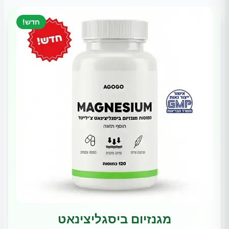
חדש!
מגנזיום ביסגליצינאט