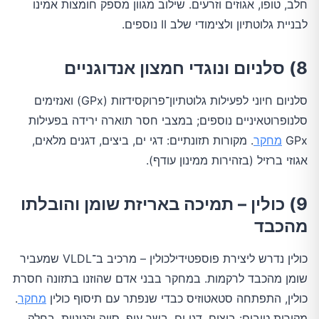
חלב, טופו, אגוזים וזרעים. שילוב מגוון מספק חומצות אמינו
לבניית גלוטתיון ולצימודי שלב II נוספים.
8) סלניום ונוגדי חמצון אנדוגניים
סלניום חיוני לפעילות גלוטתיון־פרוקסידזות (GPx) ואנזימים
סלנופרוטאיניים נוספים; במצבי חסר תוארה ירידה בפעילות
GPx
מחקר
. מקורות תזונתיים: דגי ים, ביצים, דגנים מלאים,
אגוזי ברזיל (בזהירות ממינון עודף).
9) כולין – תמיכה באריזת שומן והובלתו
מהכבד
כולין נדרש ליצירת פוספטידילכולין – מרכיב ב־VLDL שמעביר
שומן מהכבד לרקמות. במחקר בבני אדם שהוזנו בתזונה חסרת
כולין, התפתחה סטאטוזיס כבדי שנפתר עם תיסוף כולין
מחקר
.
מקורות טובים: ביצים, דגי ים, בשר עוף, סויה וקטניות. בחלק