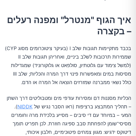
איך הגוף "מנטרל" ומפנה רעלים
– בקצרה
בכבד מתקיימות תגובות שלב I (בעיקר ציטוכרומים מסוג CYP)
שממירות תרכובות לשלב ביניים, ואחריהן תגובות שלב II
(למשל צימוד עם גלוטתיון, סולפאט או גלוקורוניד) שמגדילות
מסיסות במים ומאפשרות פינוי דרך המרה והכליות; שלב III
כולל נשאי ממברנה שמזרזים הוצאה אל המרה או הדם.
הכליות מסננות דם ומסירות עודפי מים ומטבוליטים דרך השתן
– תהליך המתבצע ברציפות (ראו הסבר נגיש של
NIDDK
).
המעי – במיוחד עם די סיבים – מסייע בלכידת מרה וחומרים
מסיסי־שומן להפחתת סבב ספיגה חוזרת. לכן תפריט תומך
דיטוקס ידגיש: מגוון צמחים פיטוכימיים, חלבון איכותי,