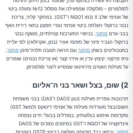
הקבוצה הזו עשירה בגלוקורפנין, שמומר בזמן חיתוך/לעיסה
לסולפורפן – מולקולה שמפעילה את מסלול Nrf2 ומעלה ביטוי
של אנזימי שלב II (כמו NQO1 ו־GST). במחקר קליני, צריכת
נבטי ברוקולי העלתה ביטוי אנזימי נוגדי חמצון בתאי רירית האף
בבני אדם
מחקר
. בניסויי התערבות קהילתיים, משקה נבטי
ברוקולי הגביר פינוי של מזהמי אוויר (בנזן, אקרולאין) לפי עלייה
במטבוליטים בשתן
מחקר
וגם הראה תגובה תלויה־מינון
מחקר
.
טיפ פרקטי: קיצוץ עדין או אידוי קצר (או צריכת נבטים) שומרים
על פעילות האנזים מירוזינאז שמסייע ליצור סולפורפן.
2) שום, בצל ושאר בני ה־אליום
תרכובות גופרית פעילות (כגון DADS ו־DAS) בבני משפחת
השום/בצל מעודדות פעילות של אנזימי דיטוקס (למשל GST)
ומקדמות שימוש בגלוטתיון. במודלים בבעלי חיים נצפתה
אינדוקציה של NQO1 ו־GST במינונים נמוכים של DADS
מחקר
, ובתאי כבד הודגמה העלאה בביטוי GSTP בעקבות