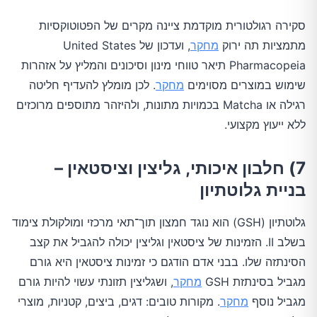
סקירה רגולטורית מוקדמת ציינה מקרים של הפטוטוקסיות
מתמציות תה ירוק
מחקר
, ועדכון של United States
Pharmacopeia תיאר טווחי מינון וסיכונים והמליץ על אזהרות
שימוש במוצרים מסוימים
מחקר
. לכן מומלץ להעדיף חליטה
רגילה או Matcha בכמויות מתונות, ולהיזהר מתוספים מרוכזים
ללא ייעוץ מקצועי.
7) חלבון איכותי, גליצין וציסטאין –
בניית גלוטתיון
גלוטתיון (GSH) הוא נוגד חמצון תוך־תאי מרכזי ומולקולת צימוד
בשלב II. הזמינות של ציסטאין וגליצין יכולה להגביל את קצב
הסינתזה שלו. בבני אדם הודגם כי זמינות ציסטאין היא גורם
מגביל בסינתזת GSH
מחקר
, ושגליצין תזונתי עשוי להיות גורם
מגביל נוסף
מחקר
. מקורות טובים: דגים, ביצים, קטניות, מוצרי