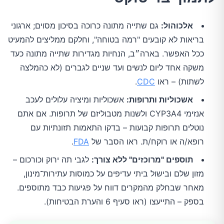
אלכוהול:
גם שתייה מתונה כרוכה בסיכון מסוים; ארגוני
בריאות לא קובעים "רמה בטוחה", וחלקם ממליצים להמעיט
ככל האפשר. בארה״ב, הנחיות מגדירות שתייה מתונה כעד
משקה אחד ליום לנשים ועד שניים לגברים (לא כהמלצה
לשתות) – ראו
CDC
.
אשכוליות ותרופות:
אשכוליות ומיציה עלולים לעכב
אנזימי CYP3A4 ולשנות מטבוליזם של תרופות. אם אתם
נוטלים תרופות קבועות – בדקו התאמות תזונתיות עם
רופא/ה או רוקח/ת. ראו הסבר של
FDA
.
תוספים "מרוכזים" ללא צורך:
לגבי תה ירוק וכורכום –
מזון שלם ובישול ביתי עדיפים על כמוסות עתירות־מינון,
מאחר שבחלק מהמקרים דווח על פגיעות כבד מתוספים.
בספק – התייעצו (ראו סעיף 6 והערת הבטיחות).