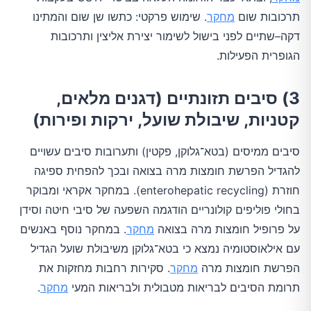
תרכובות שום
מחקר
. שימוש פרקטי: כתשו שן שום והמתינו
דקה–שתיים לפני בישול לשימור יצירת אליצין ותרכובות
הגופרית הפעילות.
3) סיבים תזונתיים (דגנים מלאים,
קטניות, שיבולת שועל, ירקות ופירות)
סיבים ממיסים (בטא־גלוקן, פקטין) ותערובות סיבים עשויים
להגדיל הפרשת חומצות מרה בצואה ובכך להפחית ספיגה
חוזרת (enterohepatic recycling). במחקר אקראי ומבוקר
בחולי פוליפים קולונריים הודגמה השפעה של סיבי חיטה וסידן
על פרופיל חומצות מרה בצואה
מחקר
. במחקר נוסף באנשים
עם אילאוסטומיה נמצא כי בטא־גלוקן משיבולת שועל הגדיל
הפרשת חומצות מרה
מחקר
. סקירות רחבות מחזקות את
תרומת הסיבים לבריאות מטבולית ולבריאות המעי
מחקר
.