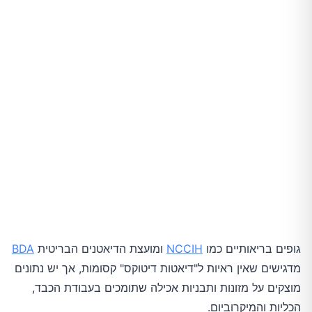
מה פחות כדאי כשמטרתכם לתמוך בדיטוקס
תפריט יומי לדוגמה (לכוונון לפי טעם ואנרגיה)
טיפים ליישום
שורה תחתונה
גופים בריאותיים כמו
NCCIH
ומועצת הדיאטנים הבריטית
BDA
מדגישים שאין ראיות ל"דיאטות דיטוקס" קסומות, אך יש נתונים
מוצקים על מזונות ותבניות אכילה שתומכים בעבודת הכבד,
הכליות והמיקרוביום.