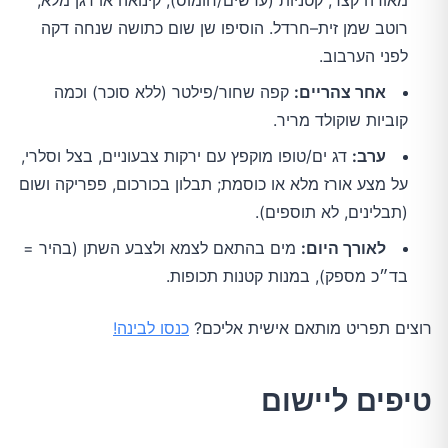
מאודה קצר, קטניות (עדשים/חומוס), קינואה או דגן מלא,
רוטב שמן זית–חרדל. הוסיפו שן שום כתושה שנחה דקה
לפני הערבוב.
אחר צהריים:
קפה שחור/פילטר (ללא סוכר) וכמה
קוביות שוקולד מריר.
ערב:
דג ים/טופו מוקפץ עם ירקות צבעוניים, בצל וסלרי,
על מצע אורז מלא או כוסמת; תבלון בכורכום, פפריקה ושום
(תבלינים, לא תוספים).
לאורך היום:
מים בהתאם לצמא ולצבע השתן (בהיר =
בד״כ מספק), במנות קטנות תכופות.
רוצים תפריט מותאם אישית אליכם?
כנסו לבינה!
טיפים ליישום