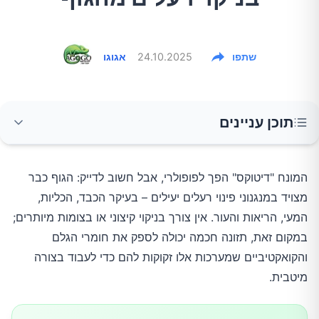
שתפו
24.10.2025
אגוגו
תוכן עניינים
איך הגוף "מנטרל" ומפנה רעלים – בקצרה
המונח "דיטוקס" הפך לפופולרי, אבל חשוב לדייק: הגוף כבר
מצויד במנגנוני פינוי רעלים יעילים – בעיקר הכבד, הכליות,
מזונות מפתח שתומכים במערכות ניקוי הרעלים
המעי, הריאות והעור. אין צורך בניקוי קיצוני או בצומות מיותרים;
במקום זאת, תזונה חכמה יכולה לספק את חומרי הגלם
1) ירקות מצליבים (ברוקולי, נבטי ברוקולי, כרוב, קייל,
והקואקטיביים שמערכות אלו זקוקות להם כדי לעבוד בצורה
כרובית)
מיטבית.
2) שום, בצל ושאר בני ה־אליום