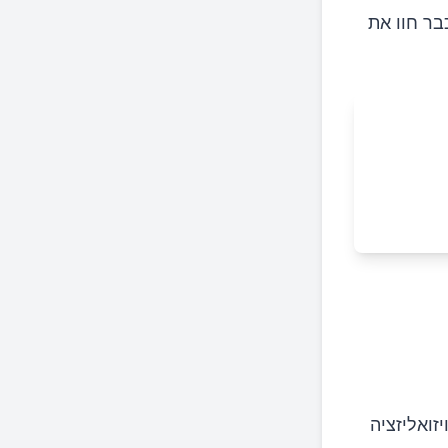
ר חוו את
זואליזציה