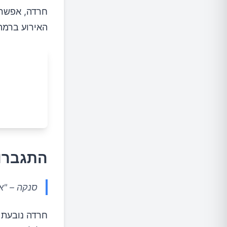
חרדה, אפשר 
האירוע ברמה 
התגברו
סנקה – "א
חרדה נובעת 