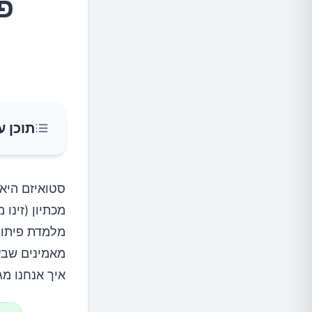
פ
תוכן ע
atio Malorum
מכתיון (זינו
בניית ח
מלמדת פיתוח
מאמינים שבעו
התגברות
איך אנחנו מג