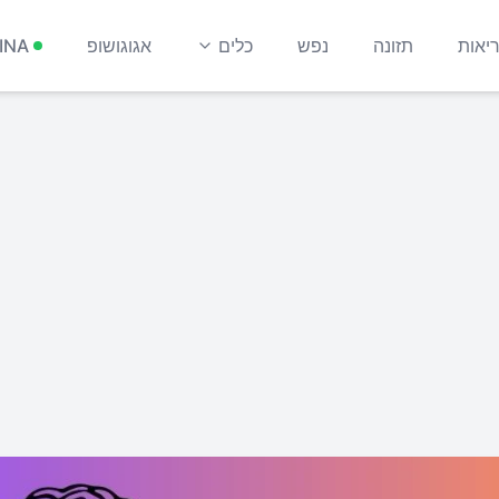
יאות
תזונה
נפש
כלים
אגוגושופ
INA