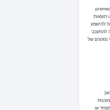
ביותר הוא פרמדיטיטו מלורום (premeditatio
או תוצאות
ול להישמע
ה להתעכב
 נמנעים של
אב
וכנות
פחד או