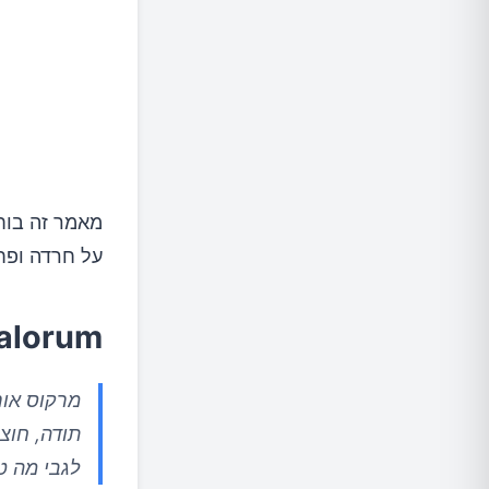
מאמר זה בוחן
על חרדה ופחד
atio Malorum
מרקוס אור
תודה, חוצ
לגבי מה טו