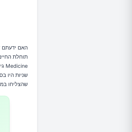
תוחלת החיי
שהצליחו במב