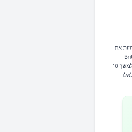
10 שניות יכולה לחזות את
Briti
Medicine גילה שאנשים בגילאי 51-75 שלא הצליחו לעמוד על רגל אחת למשך 10
ה לאלו