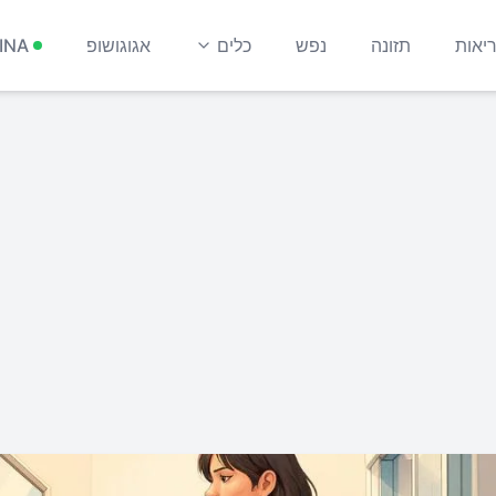
יאות
תזונה
נפש
כלים
אגוגושופ
INA