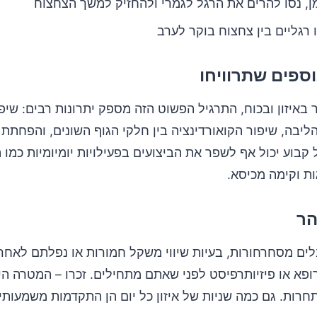
ן, נסו להרים את הרגל לגמרי ולהחזיק למשך הצחצוח
 רגליים בין צחצוח בוקר לערב
וספים שתרוויחו
באיזון ובכוח, התרגיל הפשוט הזה מספק יתרונות רבים: שיפו
הליבה, שיפור הקואורדינציה בין חלקי הגוף השונים, והפחתת 
 קבוע יכול אף לשפר את הביצועים בפעילויות יומיומיות כמו 
ת וקימה מכיסא.
הר
ים מסחרחורות, בעיות שיווי משקל חמורות או נפלתם לאחרו
ופא או פיזיותרפיסט לפני שאתם מתחילים. זכרו – המטרה הי
חרות. גם כמה שניות של איזון כל יום הן התקדמות משמעותי