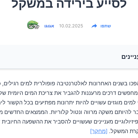
לסייע בירידה במשקל
שתפו
10.02.2025
אגוגו
ניינים
ם מוגזים משפיעים על רמות הסוכר בדם?
פכו בשנים האחרונות לאלטרנטיבה פופולרית למים רגילים, 
 מחפשים דרכים מרעננות להגביר את צריכת המים היומית ש
נון המוצע
למים מוגזים עשויים להיות יתרונות מפתיעים בכל הקשור ליר
 להיותם משקה מרווה ונטול קלוריות. הממצאים החדשים מא
על ירידה במשקל
פיזיולוגיים מעניינים שעשויים להסביר את ההשפעה החיובית 
נות נוספים של מים מוגזים
קרת המשקל.
[מחקר]