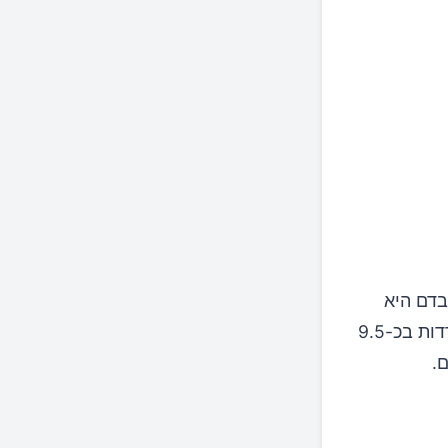
בדם היא
מתונה יחסית. במהלך טיפול המודיאליזה של ארבע שעות, רמות הסוכר יורדות בכ-9.5
.