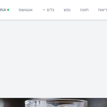
יאות
תזונה
נפש
כלים
אגוגושופ
INA