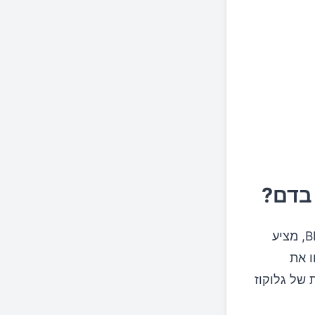
 בדם?
המחקר החדש, שפורסם בכתב העת BMJ Nutrition, Prevention & Health, מציע
ו את
של גלוקוז