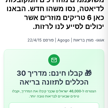
לדיאטה, נסו משהו חדש. הבאנו
2.בחרו שותף לארוחה מבני המין השני
כאן 6 טריקים מוזרים אשר
יכולים לסייע לנו לרזות.
3.שלמו במזומן
אגוגו- מגזין בריאות | Agogo | פורסם 22/4/15
4.הסניפו וניל
5.אף פעם אל תאכלו בפיג'מה
6.הוסיפו כחול למטבח שלכם
🎁 קבלו חינם: מדריך 30
הכללים לתזונה בריאה
אהבתם את המאמר? פרגנו בלייק!
הצטרפו ל-46,000 ישראלים שכבר קיבלו את המדריך, וקבלו
טיפים שבועיים לבריאות טובה יותר.