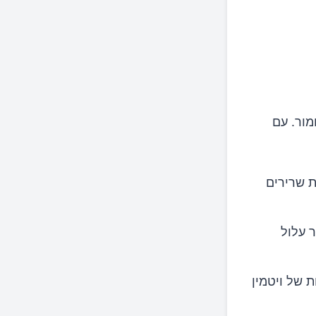
לחמור. עם
 שרירים
חסור עלול
ת של ויטמין