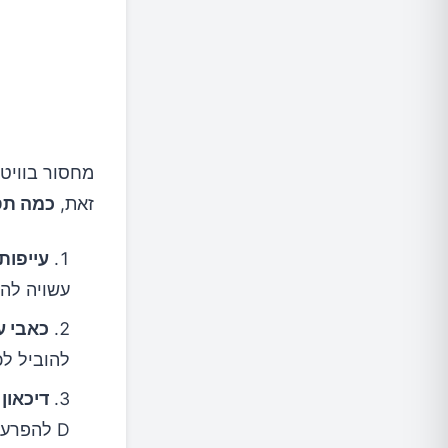
זאת,
כמה תסמ
עייפות
עשויה להצב
כאבי ע
להוביל לכ
דיכאון
D להפרעות במצב הרוח, כולל דיכאון.