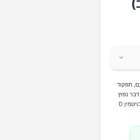
עצם, תפקוד
רוח. למרות חשיבותו, מחסור בוויטמין D הוא דבר נפוץ
באופן מפתיע. גללו למטה כדי לקרוא על הסימנים המוקדמים של מחסור בויטמין D