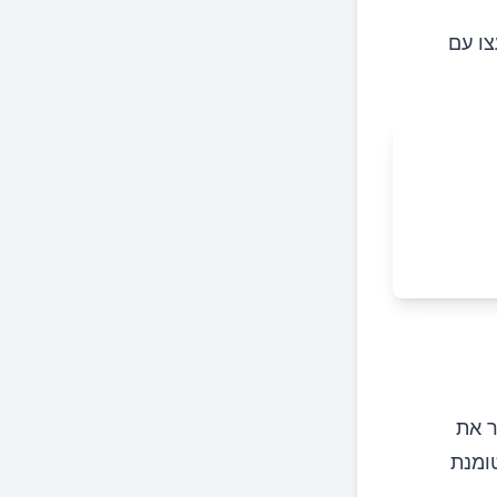
ין D שלכם. התייעצו עם
הגביר את
 טומנת