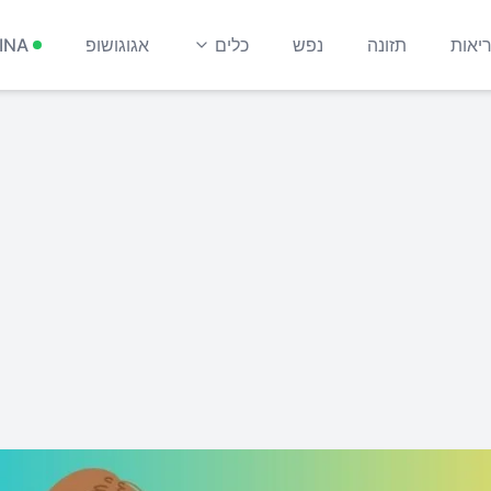
יאות
תזונה
נפש
כלים
אגוגושופ
INA