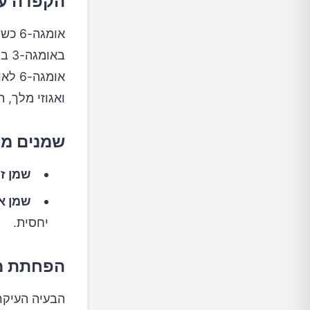
הקפדה על איז
אומג
ואגוזי מלך, 
שמנים מו
שמן זי
שמן אב
יחסית.
הפחתת מז
הבעיה העיקר