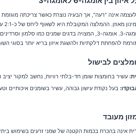
ון בין אומגה-6 לאומגה-3
ה-6 כשלעצמה אינה "רעה", אך הבעיה נוצרת כאשר צריכתה מוגזמת 
אומגה-6 לאומגה-3. אומגה-3, המצויה בדגים שמנים כמו סלמון וסר
תורמת להפחתת דלקתיות ולהשגת איזון בריא יותר בסוגי השומ
מלצים לבישול
ת:
עשיר בחומצות שומן חד-בלתי רוויות, נחשב למקור יציב וב
וקדו:
בעל נקודת עישון גבוהה, עשיר בשומנים איכותיים וטעמ
ון מעובד
ית אינה בהכרח בכמות הקטנה של שמני זרעים בשימוש ביתי