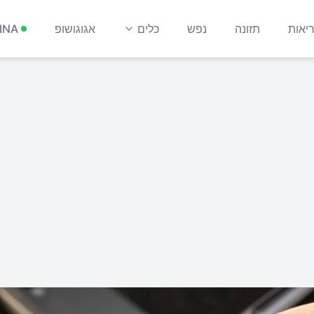
יאות
תזונה
נפש
כלים
אגוגושופ
INA