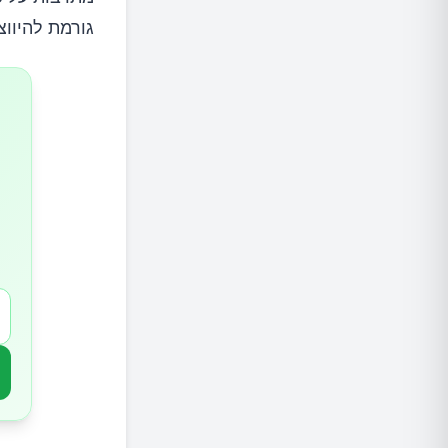
גורמת להיוו
כיצד הג
כיצד ני
כיצד ני