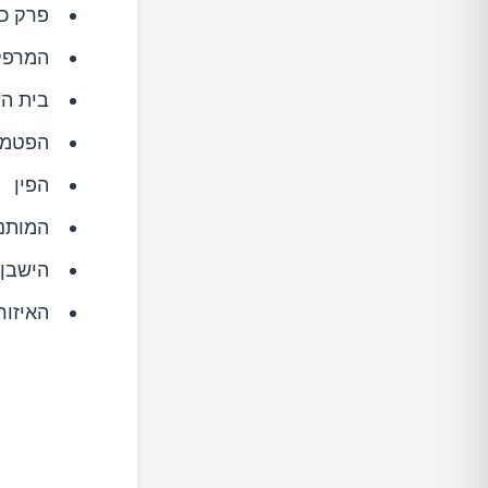
פרק כף
המרפק
בית ה
הפטמ
הפין
המותני
הישבן
האיזור