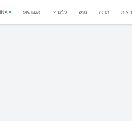
יאות
תזונה
נפש
כלים
אגוגושופ
INA