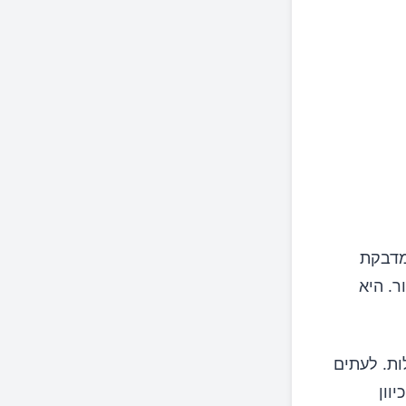
א מחלה מדבקת
. היא
ות. לעתים
וון