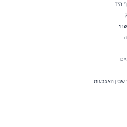
 היד
שחי
ה
ים
 שבין האצבעות