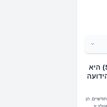
ור הנגרמת על
גרדת (או בשמה הלועזי סקביאס – Scabies) היא
ידועה
ודשיים. הן
ולה זו