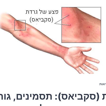
אות
 (סקביאס): תסמינים, גור