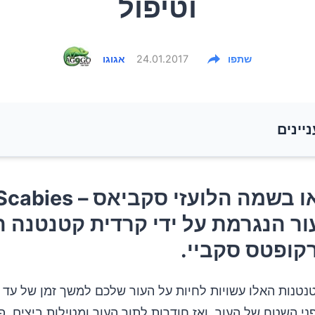
וטיפול
שתפו
24.01.2017
אגוגו
ניינים
גרדת (או בשמה הלועזי סקביאס – Scabies) היא מחלת ע
ית קטנטנה הידועה בשם סרקופטס סקביי.
ר הנגרמת על ידי קרדית קטנטנה ה
קופטס סקביי.
מיני הגרדת?
טנות האלו עשויות לחיות על העור שלכם למשך זמן של עד ח
תפשטת הגרדת?
י השטח של העור, ואז חודרות לתוך העור ומטילות ביצים. פע