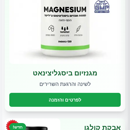
מגנזיום ביסגליצינאט
לשינה והרגעת השרירים
לפרטים והזמנה
אבקת קולגן
חדש!