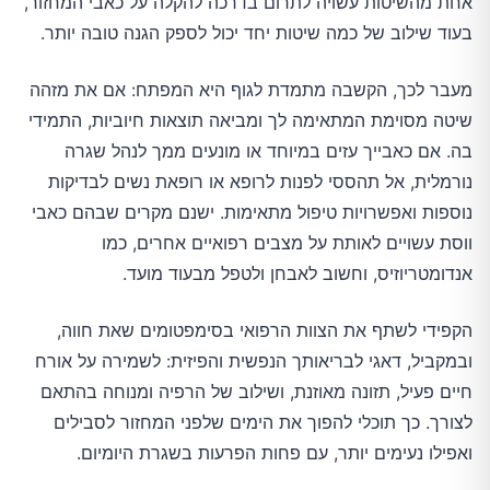
אחת מהשיטות עשויה לתרום בדרכה להקלה על כאבי המחזור,
בעוד שילוב של כמה שיטות יחד יכול לספק הגנה טובה יותר.
מעבר לכך, הקשבה מתמדת לגוף היא המפתח: אם את מזהה
שיטה מסוימת המתאימה לך ומביאה תוצאות חיוביות, התמידי
בה. אם כאבייך עזים במיוחד או מונעים ממך לנהל שגרה
נורמלית, אל תהססי לפנות לרופא או רופאת נשים לבדיקות
נוספות ואפשרויות טיפול מתאימות. ישנם מקרים שבהם כאבי
ווסת עשויים לאותת על מצבים רפואיים אחרים, כמו
אנדומטריוזיס, וחשוב לאבחן ולטפל מבעוד מועד.
הקפידי לשתף את הצוות הרפואי בסימפטומים שאת חווה,
ובמקביל, דאגי לבריאותך הנפשית והפיזית: לשמירה על אורח
חיים פעיל, תזונה מאוזנת, ושילוב של הרפיה ומנוחה בהתאם
לצורך. כך תוכלי להפוך את הימים שלפני המחזור לסבילים
ואפילו נעימים יותר, עם פחות הפרעות בשגרת היומיום.