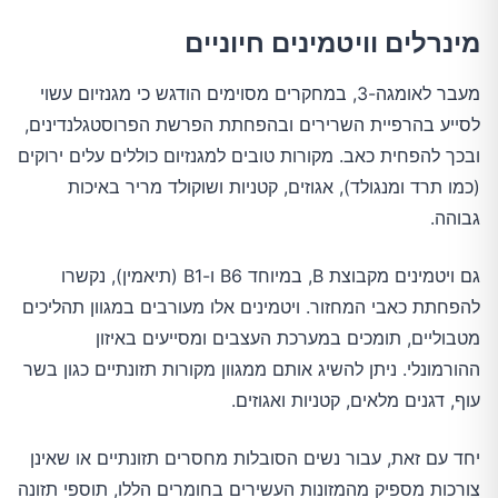
מינרלים וויטמינים חיוניים
מעבר לאומגה-3, במחקרים מסוימים הודגש כי מגנזיום עשוי
לסייע בהרפיית השרירים ובהפחתת הפרשת הפרוסטגלנדינים,
ובכך להפחית כאב. מקורות טובים למגנזיום כוללים עלים ירוקים
(כמו תרד ומנגולד), אגוזים, קטניות ושוקולד מריר באיכות
גבוהה.
גם ויטמינים מקבוצת B, במיוחד B6 ו-B1 (תיאמין), נקשרו
להפחתת כאבי המחזור. ויטמינים אלו מעורבים במגוון תהליכים
מטבוליים, תומכים במערכת העצבים ומסייעים באיזון
ההורמונלי. ניתן להשיג אותם ממגוון מקורות תזונתיים כגון בשר
עוף, דגנים מלאים, קטניות ואגוזים.
יחד עם זאת, עבור נשים הסובלות מחסרים תזונתיים או שאינן
צורכות מספיק מהמזונות העשירים בחומרים הללו, תוספי תזונה