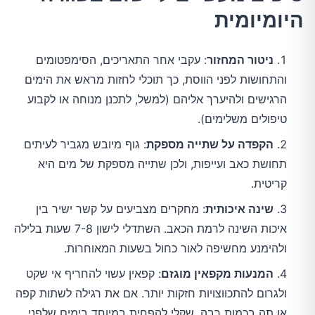
היומיומית
ניטור המחזור
: עקבי אחר התאריכים, הסימפטומים
והתחושות לפני הווסת, כך תוכלי לחזות מראש את הימים
הרגישים ולהיערך אליהם (למשל, לתכנן מנוחה או לקבוע
טיפולים משלימים).
הקפדה על שתייה מספקת
: גוף מיובש מגביר לעיתים
תחושת כאב ועייפות, ולכן שתייה מספקת של מים היא
קריטית.
שינה איכותית
: מחקרים מצביעים על קשר ישיר בין
איכות השינה לרמת הכאב. השתדלי לישון 7-8 שעות בלילה
ולהימנע מחשיפה לאור כחול בשעות המאוחרות.
המנעות מקפאין מוגזם
: קפאין עשוי להחריף אי שקט
ולגרום להתכווצויות חזקות יותר. אם את רגילה לשתות קפה
או תה בכמות רבה, שקלי להפחית במיוחד בימים שלפני