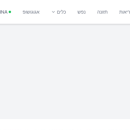
יאות
תזונה
נפש
כלים
אגוגושופ
INA