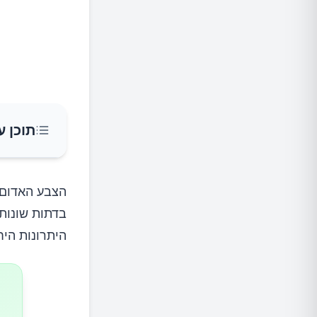
תוכן ע
מצעד עש
הצבע האדום 
בדתות שונות
1.סלק
היתרונות היח
איך להכ