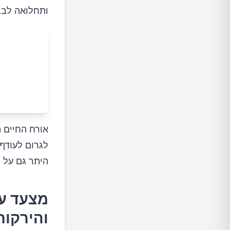
איך להכ
ותחלואה לבב
10.חסה אדומה
איך להכ
מה נקח
אורח החיים ה
לגרום לעודף 
היתר גם על י
מצעד עש
והירקות