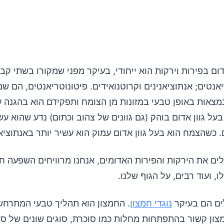
ין?
ם בפירות וירקות הוא ייחודי, בעיקר מפני שמקורו בשתי קבו
אנטים; אנתוציאנינים וקרוטנואידים. פיטונוטריאנטים, הם שם
מצאות באופן טבעי במזונות מן הצומח ותפקידם הוא בהגנה 
ין?
ל גוון אדום בוהק (גם גוונים של צהוב וכתום) נדע שהוא עש
 כשהצמח הוא בעל גוון אדום עמוק הוא עשיר יותר באנתוציאנ
ים את הירקות והפירות האדומים, אנחנו מרוויחים השפעה ח
ין?
, ועוד רבים, על הגוף שלנו.
ים הם בעיקר
נוגדי חמצון
. החמצון הוא תהליך טבעי המתרחש 
מצון קשור בהתפתחות מחלות כמו סוכרת, סוגים שונים של ס