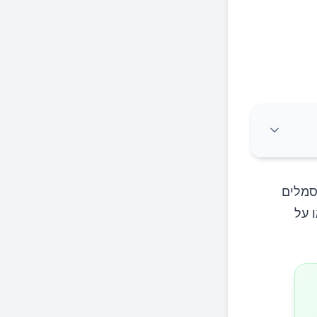
סמלים
 על