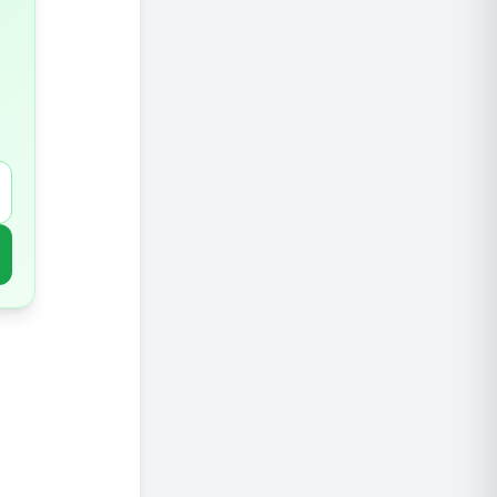
2.עגבניות
איך להכ
3.פלפל אדום וחריף
איך להכ
4.תות שדה
איך להכ
5.בצל אדום/סגול
איך להכ