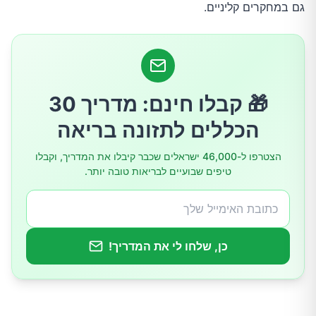
כמה שזיפים מיובשים צריך לאכול כדי לראות
גם במחקרים קליניים.
השפעה?
איך הכי כדאי להשתמש בשזיפים מיובשים נגד
עצירות?
🎁 קבלו חינם: מדריך 30
הכללים לתזונה בריאה
למי שזיפים מיובשים פחות מתאימים?
הצטרפו ל-46,000 ישראלים שכבר קיבלו את המדריך, וקבלו
טיפים שבועיים לבריאות טובה יותר.
שורה תחתונה
כן, שלחו לי את המדריך!