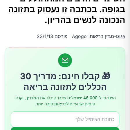
למה אני צריכה עודף ברזל?
בגופה. בכתבה זו נעסוק בתזונה
הנכונה לנשים בהריון.
האם אני צריכה לקחת תוספי מזון בזמן ההריון?
אגוגו-מגזין בריאות| Agogo | פורסם 23/1/13
מזונות שיש להמנע מהם בזמן ההריון
האם אני צריכה להפסיק לשתות אלכוהול בזמן
ההריון?
🎁 קבלו חינם: מדריך 30
האם אני צריכה להפסיק לשתות קפה בזמן ההריון?
הכללים לתזונה בריאה
הצטרפו ל-46,000 ישראלים שכבר קיבלו את המדריך, וקבלו
טיפים שבועיים לבריאות טובה יותר.