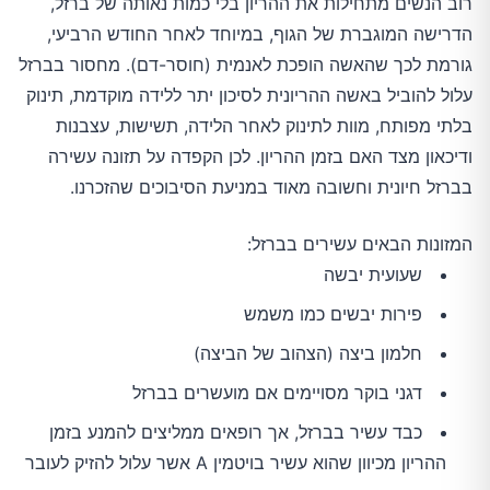
רוב הנשים מתחילות את ההריון בלי כמות נאותה של ברזל,
הדרישה המוגברת של הגוף, במיוחד לאחר החודש הרביעי,
גורמת לכך שהאשה הופכת לאנמית (חוסר-דם). מחסור בברזל
עלול להוביל באשה ההריונית לסיכון יתר ללידה מוקדמת, תינוק
בלתי מפותח, מוות לתינוק לאחר הלידה, תשישות, עצבנות
ודיכאון מצד האם בזמן ההריון. לכן הקפדה על תזונה עשירה
בברזל חיונית וחשובה מאוד במניעת הסיבוכים שהזכרנו.
המזונות הבאים עשירים בברזל:
שעועית יבשה
פירות יבשים כמו משמש
חלמון ביצה (הצהוב של הביצה)
דגני בוקר מסויימים אם מועשרים בברזל
כבד עשיר בברזל, אך רופאים ממליצים להמנע בזמן
ההריון מכיוון שהוא עשיר בויטמין A אשר עלול להזיק לעובר