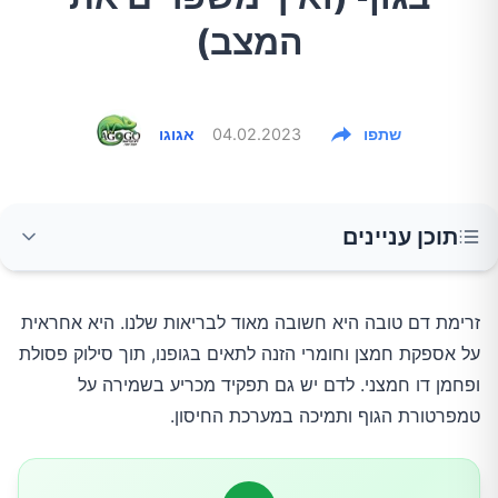
המצב)
שתפו
04.02.2023
אגוגו
תוכן עניינים
סימנים של זרימת דם לקויה
זרימת דם טובה היא חשובה מאוד לבריאות שלנו. היא אחראית
על אספקת חמצן וחומרי הזנה לתאים בגופנו, תוך סילוק פסולת
הסיבות העיקריות לירידה באיכות זרימת הדם
ופחמן דו חמצני. לדם יש גם תפקיד מכריע בשמירה על
טמפרטורת הגוף ותמיכה במערכת החיסון.
דרכים לשיפור זרימת הדם