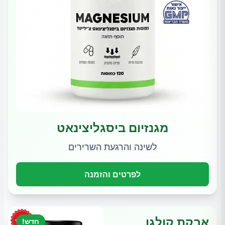
מגנזיום ביסגליצינאט
לשינה והרגעת השרירים
לפרטים והזמנה
אבקת קולגן
חדש!