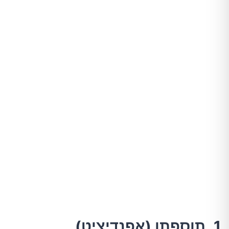
1. תוספתן (אפנדיציט)