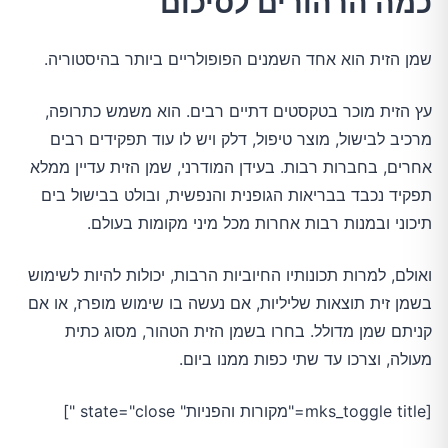
כמה הרהורים לסיכום
שמן הזית הוא אחד השמנים הפופולריים ביותר בהיסטוריה.
עץ הזית מוכר בטקסטים דתיים רבים. הוא משמש כתרופה,
מרכיב לבישול, מוצר טיפול, דלק ויש לו עוד תפקידים רבים
אחרים, בחברות רבות. בעידן המודרני, שמן הזית עדיין ממלא
תפקיד נכבד בבריאות הגופנית והנפשית, ובולט בבישול בים
תיכוני ובמנות רבות אחרות מכל מיני מקומות בעולם.
ואולם, למרות תכונותיו החיוביות הרבות, יכולות להיות לשימוש
בשמן זית תוצאות שליליות, אם נעשה בו שימוש מופרז, או אם
קניתם שמן מדולל. בחרו בשמן הזית הטהור, מסוג כתית
מעולה, וצרכו עד שתי כפות ממנו ביום.
[mks_toggle title="מקורות והפניות" state="close "]