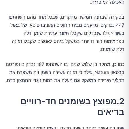
האכילה המופרזת.
בסקירה שבחנה חמישה מחקרים, שבכל אחד מהם השתתפו
447 נבדקים, מדענים מבית החולים האוניברסיטאי של באזל
בשווייץ גילו שנבדקים שקבלו תזונה עתירת שומן ודלה
בפחמימות הורידו יותר במשקל ביחס לאנשים שקבלו תזונה
דלת שומנים.
כמו כן, מחקר בן שלוש שנים, בו השתתפו 187 נבדקים ופורסם
בבטאון Nature, גילה כי תזונה עשירה בשמן זית משפרת את
תהליך הירידה במשקל וגם מעלה את רמות נוגדי החמצון בדם.
2.מפוצץ בשומנים חד-רוויים
בריאים
שמן זית עשיר ביותר בשומן חד-רווי ושמו חומצה אולאית.