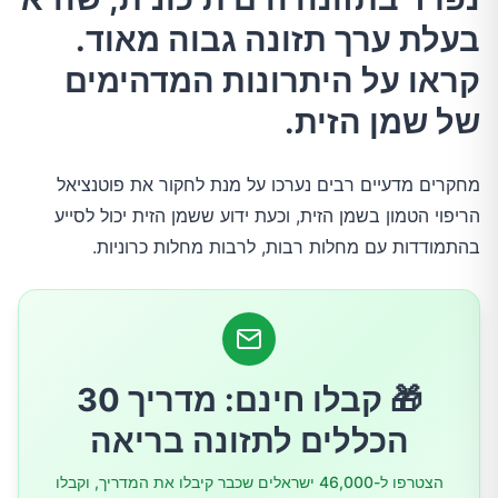
בעלת ערך תזונה גבוה מאוד.
12 היתרונות המובילים בשמן זית
קראו על היתרונות המדהימים
של שמן הזית.
1.תורם לירידה במשקל ומונע השמנת יתר
מחקרים מדעיים רבים נערכו על מנת לחקור את פוטנציאל
2.מפוצץ בשומנים חד-רוויים בריאים
הריפוי הטמון בשמן הזית, וכעת ידוע ששמן הזית יכול לסייע
בהתמודדות עם מחלות רבות, לרבות מחלות כרוניות.
3.עשיר בנוגדי חמצון עוצמתיים
4.ריפוי דלקות
5.שיפור בריאות הלב
🎁 קבלו חינם: מדריך 30
הכללים לתזונה בריאה
6.שיפור בריאות המוח
הצטרפו ל-46,000 ישראלים שכבר קיבלו את המדריך, וקבלו