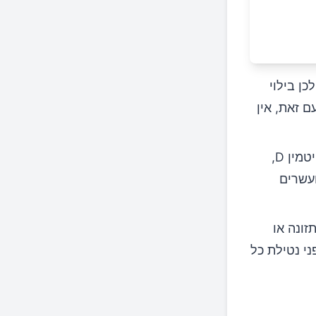
 השמש, ולכן בילוי
חד באמצע היום, יכול לעזור להגביר את רמות הויטמין D. עם זאת, אין
חלק מהמזונות עשירים באופן טבעי בויטמין D,
ועשרים
ן D באמצעות התזונה או
ני נטילת כל