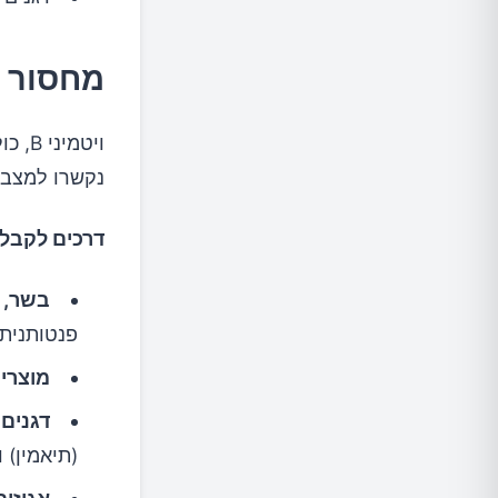
מחסור בו
נקשרו למצב רו
דרכים לקבל את
בשר, ע
פנטותנית) וויטמין 
מוצרי 
דגנים 
(תיאמין) וויטמין B5 (ח