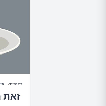
דף הבית
>
תזו
זאת ה