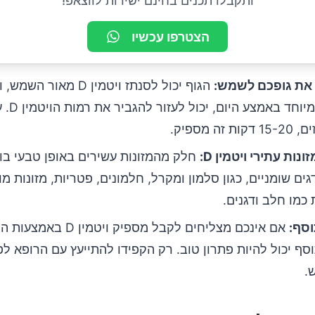
ותקבלו תכנים בחינם ישירות לווצאפ!
הצטרפו עכשיו
את גופכם לשמש:
הגוף יכול לסנתז ויטמין D מאור
בשמש, במיו
 זה מספיק.
ונות עתירי ויטמין D:
גים שומניים, כגון סלמון ומקרל, חלמונים, פטריות, מזונות מ
כמו חלב ודגנים.
וסף:
אם אינכם מצליחים לקבל מספיק ויטמי
ף יכול להיות פתרון טוב. רק הקפידו להתייעץ עם הרופא לפ
.