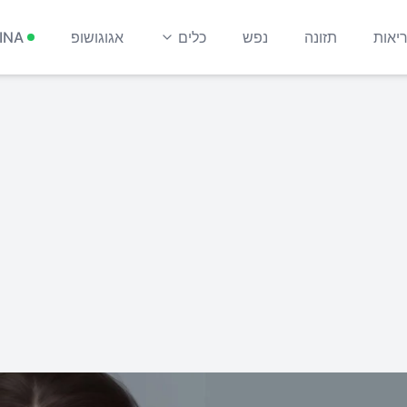
יאות
תזונה
נפש
כלים
אגוגושופ
INA