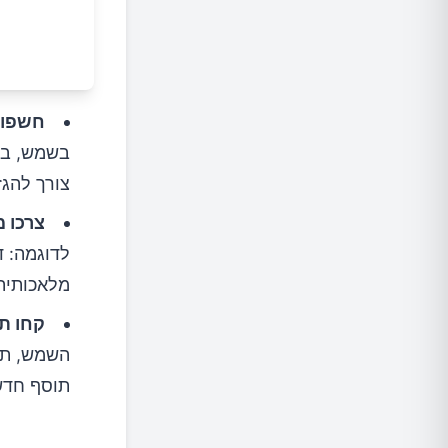
חשפו 
צורך להגזים, 15-20 דקות
צרכו מז
לדוגמה: ד
מלאכותית 
קחו ת
השמש, תוס
תוסף חדש