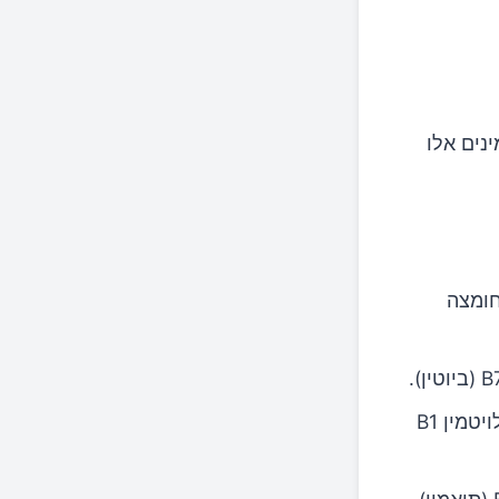
יטמינים אלו
 לויטמין B3 (ניאצין), ויטמין B5 (חומצה
כגון שיבולת שועל וחיטה מלאה, הם מקורות טובים לויטמין B1