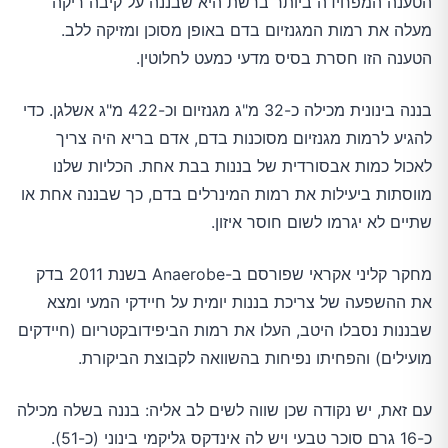
הטענה המפחידה ביותר ברשת היא שבננה על קיבה ריקה
מעלה את רמות המגנזיום בדם באופן מסוכן ומזיקה ללב.
הטענה הזו חסרת בסיס מדעי כמעט לחלוטין.
בננה בינונית מכילה כ-32 מ"ג מגנזיום וכ-422 מ"ג אשלגן. כדי
להגיע לרמות מגנזיום מסוכנות בדם, אדם בריא היה צריך
לאכול כמות אבסורדית של בננות בבת אחת. הכליות שלנו
מווסתות ביעילות את רמות המינרלים בדם, כך שבננה אחת או
שתיים לא יגרמו לשום חוסר איזון.
מחקר קליני אקראי שפורסם ב-Anaerobe בשנת 2011 בדק
את ההשפעה של צריכת בננות יומית על חיידקי המעי ומצא
שבננות נסבלו היטב, העלו את רמות הביפידובקטריום (חיידקים
מועילים) והפחיתו נפיחות בהשוואה לקבוצת הביקורת.
עם זאת, יש נקודה שכן שווה לשים לב אליה: בננה בשלה מכילה
כ-16 גרם סוכר טבעי ויש לה אינדקס גליקמי בינוני (כ-51).