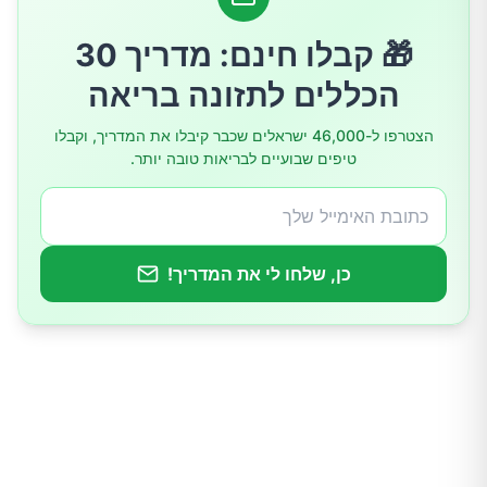
4. אוכל חריף, לא אויב אוטומטי, אבל כן טריגר
מוכר אצל אנשים רגישים
🎁 קבלו חינם: מדריך 30
הכללים לתזונה בריאה
5. יוגורט, דווקא מותר, והמיתוס שהוא "מאבד את
כל החיידקים" בקיבה מוגזם
הצטרפו ל-46,000 ישראלים שכבר קיבלו את המדריך, וקבלו
טיפים שבועיים לבריאות טובה יותר.
אז מה המדע באמת אומר?
כן, שלחו לי את המדריך!