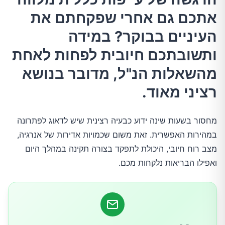
1.לחץ ומתח נפשי
אתכם גם אחרי שפקחתם את
העיניים בבוקר? במידה
2.שימוש מופרז באמצעים אלקטרוניים
ותשובתכם חיובית לפחות לאחת
מהשאלות הנ"ל, מדובר בנושא
3.עישון מיד לפני השינה
רציני מאוד.
4.מחסור בפעילות גופנית
מחסור בשעות שינה ידוע כבעיה רצינית שיש לדאוג לפתרונה
5.צריכה מופרזת של משקאות אלכוהוליים סמוך
במהירות האפשרית. זאת משום שכמויות אדירות של אנרגיה,
לשעת ההירדמות
מצב רוח חיובי, היכולת לתפקד בצורה תקינה במהלך היום
ואפילו הבריאות נלקחות מכם.
6.שתיית קפה חזק מאוחר בלילה
7.מזונות עתירי שומן לארוחת הערב