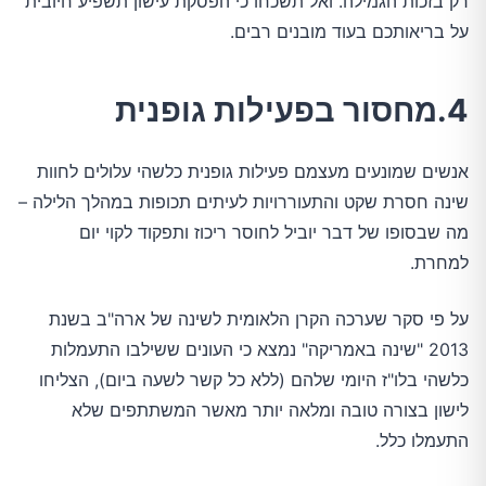
רק בזכות הגמילה. ואל תשכחו כי הפסקת עישון תשפיע חיובית
על בריאותכם בעוד מובנים רבים.
4.מחסור בפעילות גופנית
אנשים שמונעים מעצמם פעילות גופנית כלשהי עלולים לחוות
שינה חסרת שקט והתעוררויות לעיתים תכופות במהלך הלילה –
מה שבסופו של דבר יוביל לחוסר ריכוז ותפקוד לקוי יום
למחרת.
על פי סקר שערכה הקרן הלאומית לשינה של ארה"ב בשנת
2013 "שינה באמריקה" נמצא כי העונים ששילבו התעמלות
כלשהי בלו"ז היומי שלהם (ללא כל קשר לשעה ביום), הצליחו
לישון בצורה טובה ומלאה יותר מאשר המשתתפים שלא
התעמלו כלל.