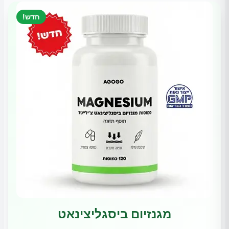
חדש!
מגנזיום ביסגליצינאט