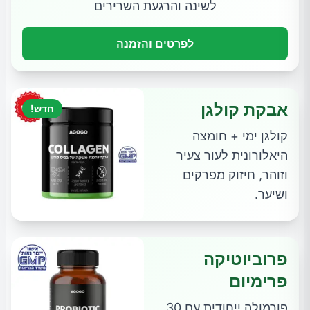
לשינה והרגעת השרירים
לפרטים והזמנה
אבקת קולגן
חדש!
קולגן ימי + חומצה
היאלורונית לעור צעיר
וזוהר, חיזוק מפרקים
ושיער.
פרוביוטיקה
פרימיום
פורמולה ייחודית עם 30