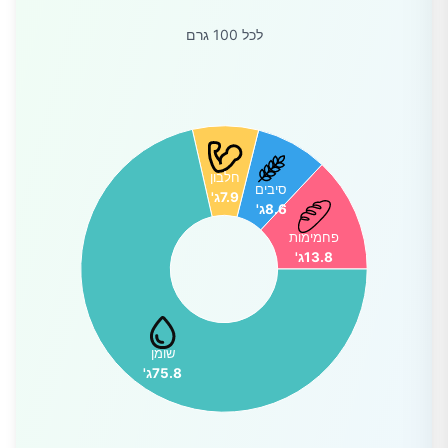
לכל 100 גרם
חלבון
סיבים
7.9ג'
8.6ג'
פחמימות
13.8ג'
שומן
75.8ג'