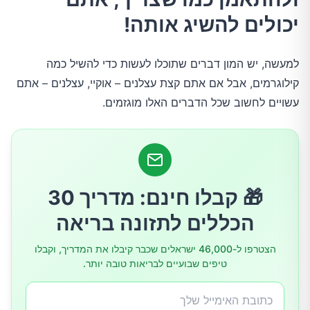
2.הגבילו את צריכת הלחם שלכם
יכולים להשיג אותה!
3.בחרו את השומנים הנכונים
למעשה, יש המון דברים שתוכלו לעשות כדי להשיל כמה
קילוגרמים, אבל אם אתם קצת עצלנים – אוקיי, עצלנים – אתם
4.לכו המון
עשויים לחשוב שכל הדברים האלו מוגזמים.
5.התאהבו בחוק ה-10 דקות
6.שתו מים עם לימון
🎁 קבלו חינם: מדריך 30
הכללים לתזונה בריאה
7.צרכו יותר מזונות שנלחמים בשומן
הצטרפו ל-46,000 ישראלים שכבר קיבלו את המדריך, וקבלו
טיפים שבועיים לבריאות טובה יותר.
8.נסו ללחך לאורך היום
9.הילחמו בתשוקה למתוק באמצעות שוקולד מריר