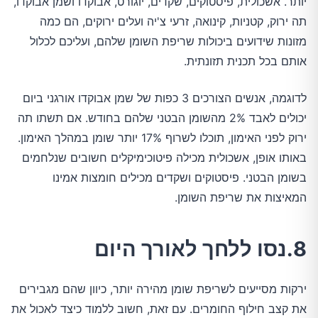
יותר. אשכולית, פיסטוקים, שקדים, יוגורט, אבוקדו ושמן אבוקדו,
תה ירוק, קטניות, קינואה, זרעי צ'יה ועלים ירוקים, הם כמה
מזונות שידועים ביכולות שריפת השומן שלהם, ועליכם לכלול
אותם בכל תכנית תזונתית.
לדוגמה, אנשים הצורכים 3 כפות של שמן אבוקדו אורגני ביום
יכולים לאבד 2% מהשומן הבטני שלהם בחודש. אם תשתו תה
ירוק לפני האימון, תוכלו לשרוף 17% יותר שומן במהלך האימון.
באותו אופן, אשכולית מכילה פיטוכימיקלים חשובים שנלחמים
בשומן הבטני. פיסטוקים ושקדים מכילים חומצות אמינו
המאיצות את שריפת השומן.
8.נסו ללחך לאורך היום
ירקות מסייעים לשריפת שומן מהירה יותר, כיוון שהם מגבירים
את קצב חילוף החומרים. עם זאת, חשוב ללמוד כיצד לאכול את