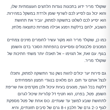
שוקולד מריר ידוע בתכונות נוגדות הלחצים העוצמתיות שלו,
והוא יכול גם לסייע לכם לשרוף שומן ולרדת במשקל במהירות.
הוא יסייע לכם לשלוט בתשוקה למתוק, יגביר את תחושת
השובע, ילחם בדלקות וימנע אכילה מופרזת כתוצאה מלחץ.
כמו כן, שוקולד מריר הוא מקור עשיר לחומרים מזינים צמחיים
המכונים פלבונולים ומסייעים בהפחתת הסוכר בדם והשומן
בגוף. עם זאת, אל תגזימו – אל תאכלו יותר משתי חתיכות של
שוקולד מריר.
גם פירות יער יכולים להוות נשק נגד התשוקה למתוק, ותוכלו
לנצל אותם עד תום. הם מלאים בנוגדי חמצון המפחיתים
דלקות בכל הגוף, מונעים בעיות עיכול ולכן מקדמים את שריפת
השומן. פטל, בפרט, הוא חטיף דל קלוריות שיכול לגרום
לתחושת שובע למשך עד שעתיים. כוס אחת של פטל מספקת
לגוף כ-2 גרם של חלבון ו-8 גרם של סיבים תזונתיים, והיא