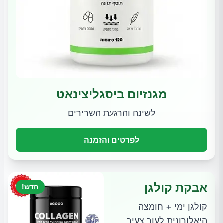
מגנזיום ביסגליצינאט
לשינה והרגעת השרירים
לפרטים והזמנה
אבקת קולגן
חדש!
קולגן ימי + חומצה
היאלורונית לעור צעיר