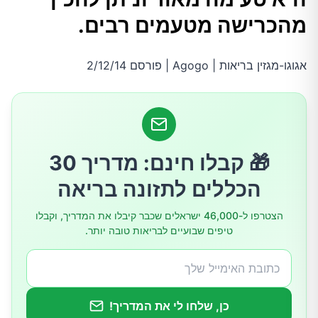
כרישה מפחיתה את הסיכון למחלות דלקתיות
מהכרישה מטעמים רבים.
כרוניות
אגוגו-מגזין בריאות | Agogo | פורסם 2/12/14
כרישה טובה להריון
כרישה מכילה נוגדי חימצון
🎁 קבלו חינם: מדריך 30
כרישה מכילה ויטמינים ומינרלים
הכללים לתזונה בריאה
הצטרפו ל-46,000 ישראלים שכבר קיבלו את המדריך, וקבלו
טיפים שבועיים לבריאות טובה יותר.
כן, שלחו לי את המדריך!