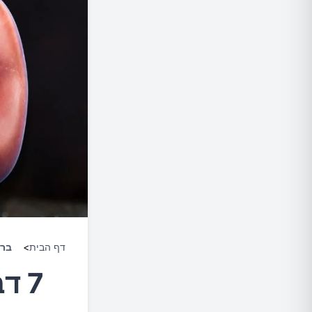
דף הבית
>
ברי
7 ד