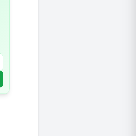
צריכת י
אלכוהול
עישון
חוסר פע
דברים נ
סימני א
סיכום