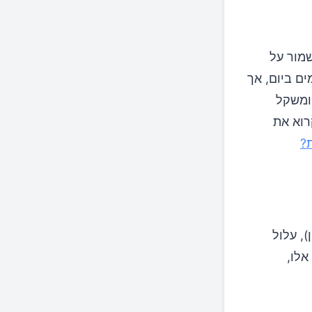
מור על
. הכמות המומלצת היא כ-8-10 כוסות מים ביום, אך
 ומשקל
רוא את
?
NS (כמו איבופרופן), עלול
אלו,