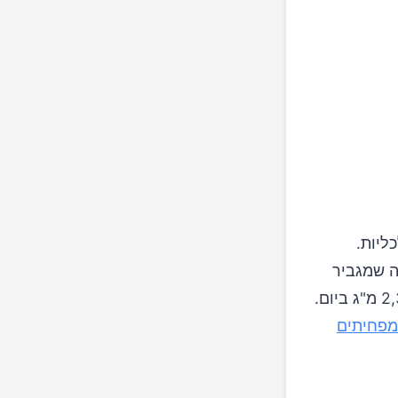
ליות.
ה שמגביר
את הסיכון למחלות כליות. מומלץ להגביל את צריכת המלח היומית ל-2,300 מ"ג ביום.
מפחיתים