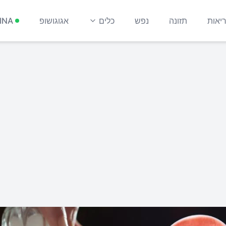
יאות
תזונה
נפש
כלים
אגוגושופ
INA