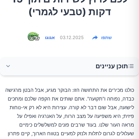
דקות (טבעי לגמרי)
שתפו
03.12.2025
אגוגו
תוכן עניינים
מהו המשקה ומה הסוד שלו?
כולנו מכירים את התחושה הזו: הבוקר מגיע, אבל הבטן מרגישה
כבדה, נפוחה ו"תקועה". אתם שותים את הקפה שלכם ומחכים
1. זרעי הצ'יה: המנוע השקט
לישועה, אבל שום דבר לא קורה. עצירות היא לא רק אי-נוחות
2. הלימון: המרענן הרשמי
פיזית; היא משפיעה על מצב הרוח, על האנרגיה ואפילו על
מראה העור שלנו. בעוד שרבים פונים למשלשלים כימיים
3. מים חמימים: הטריגר המיידי
שעלולים לגרום לתלות ולנזק למעיים בטווח הארוך, קיים פתרון