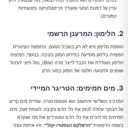
במים. תפקידם הוא להוסיף נפח לצואה, מה שמפעיל לחץ
עדין על דפנות המעי ומעודד פריסטלטיקה (תנועתיות
המעיים).
2. הלימון: המרענן הרשמי
הוספת הלימון היא לא רק בשביל הטעם. החומצה הציטרית
המצויה בלימון מסייעת בפירוק המזון בקיבה. בנוסף, חמיצות
הלימון מעודדת את הכבד לייצר מרה (Bile), נוזל חיוני לעיכול
שומנים ולתנועה חלקה של המזון במעי הדק.
3. מים חמימים: הטריגר המיידי
המרכיב השלישי והחשוב הוא הטמפרטורה. שתיית מים קרים
על הבוקר עלולה לכווץ את כלי הדם בקיבה. לעומת זאת, מים
חמימים מרחיבים את כלי הדם ומעוררים את מה שנקרא
בשפה הרפואית
"הרפלקס הגסטרו-קולי"
. זהו איתות עצבי