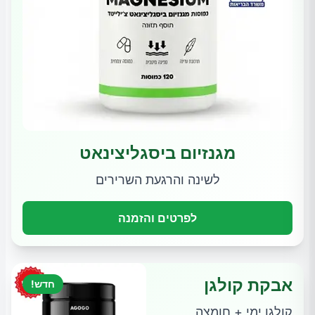
מגנזיום ביסגליצינאט
לשינה והרגעת השרירים
לפרטים והזמנה
אבקת קולגן
חדש!
קולגן ימי + חומצה