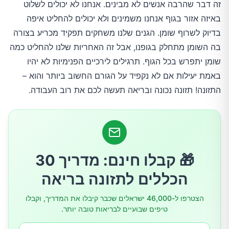
כפיפות בטן
זה דבר שהרבה אנשים לא מבינים. אנחנו לא יכולים לשלוט
באיזה אזור בגוף אנחנו משמינים ולא יכולים להחליט איפה
סקוואטים
בדיוק לשרוף שומן. הגנים שלנו משחקים תפקיד מכריע בצורה
בה השומן מתחלק בגופנו, אבל זה האחריות שלנו להחליט כמה
שומן יתפרש בכל הגוף. תרגילים לירכיים הפנימיות לא יהיו
טיפ מספר 3: תרגילים ממוקדים לחיטוב הירכיים
באמת יעילות אם לא נקפיד על הגורם החשוב ביותר והוא –
הפנימיות
התזונה! תזונה נכונה ובריאה תעשה לכם את רוב העבודה.
סקוואט רחב
טיפ מספר 4: עשו אימוני הפוגות כדי לזרז את
שריפת השומן
🎁 קבלו חינם: מדריך 30
הכללים לתזונה בריאה
הצטרפו ל-46,000 ישראלים שכבר קיבלו את המדריך, וקבלו
טיפים שבועיים לבריאות טובה יותר.