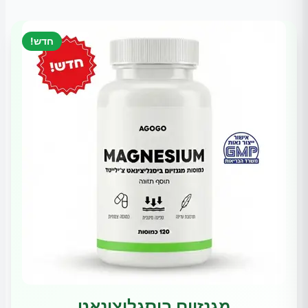
חדש!
מגנזיום ביסגליצינאט