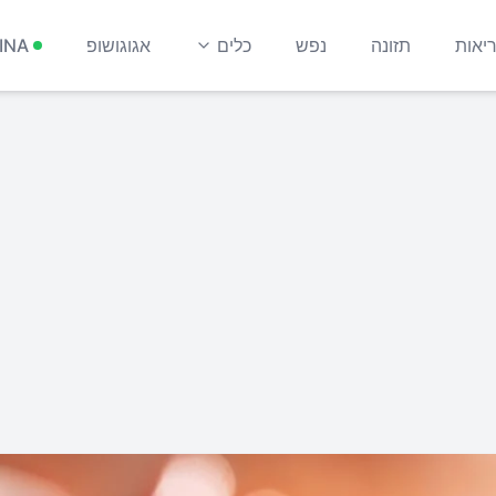
יאות
תזונה
נפש
כלים
אגוגושופ
INA