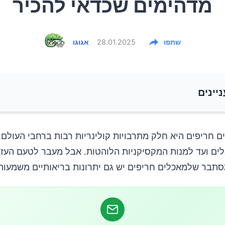
מדהימים שכדאי להכיר
שתפו
28.01.2025
אגוגו
ניינים
חורי החריפות: קפסאיצין
ם חריפים היא חלק מתרבויות קולינריות רבות ברחבי העולם
ים ועד למנות המקסיקניות הלוהטות. אבל מעבר לטעם העז ו
ריכות ימים: הקשר המפתיע
סתבר שלמאכלים חריפים יש גם יתרונות בריאותיים משמעותי
הלב: שומר הסף החריף