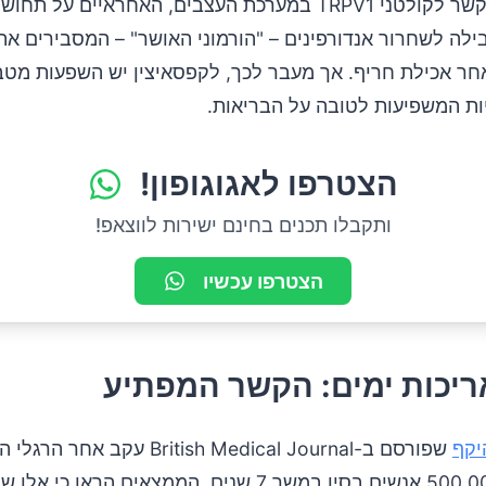
הקפסאיצין נקשר לקולטני TRPV1 במערכת העצבים, האחראיים על
ילה לשחרור אנדורפינים – "הורמוני האושר" – המסבירים א
ר אכילת חריף. אך מעבר לכך, לקפסאיצין יש השפעות מטבו
ות המשפיעות לטובה על הבריאות.
הצטרפו לאגוגופון!
ותקבלו תכנים בחינם ישירות לווצאפ!
הצטרפו עכשיו
ריכות ימים: הקשר המפתיע
יקף
שפורסם ב-British Medical Journal עקב א
למעלה מ-500,000 אנשים בסין במשך 7 שנים. הממצאים הראו כי