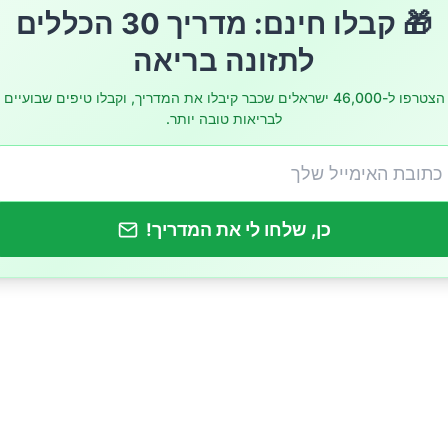
שקל: חריף כבעל ברית בדיאטה
🎁 קבלו חינם: מדריך 30 הכללים
לתזונה בריאה
חריפים כנוגדי דלקת
הצטרפו ל-46,000 ישראלים שכבר קיבלו את המדריך, וקבלו טיפים שבועיים
לבריאות טובה יותר.
ל המיקרוביום: פלפל למען החיידקים הטובים
 הנפש: החריף שמשחרר אושר
כן, שלחו לי את המדריך!
מצון: הנשק הסודי של התבלינים
מערכת החיסונית: ויטמינים במסווה לוהט
 מול עובדות: מה אנחנו באמת יודעים על חריף?
ב חריף בתזונה בצורה נכונה?