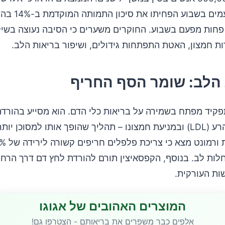
חריף 6-7 פעמים בשב
פחות מפעם בשבוע. החוקרים משערים כי הסיבה נעוצה בשילו
ת חמצון, האטת התפתחות גידולים, ושיפור בריאות הלב.
הלב: שומר הסף החריף
פקיד מפתח בשמירה על בריאות כלי הדם. הוא מסייע בהורדת
הכולסטרול הרע (LDL) ובמניעת חמצונו – תהליך שהופך אותו למסוכן י
ות לב. בנוסף, הקפסאיצין תורם להורדת לחץ דם דרך הרחב
ות העורקית.
המוצרים האהובים של אגוגו
אלפים כבר משפרים את בריאותם - הצטרפו גם!