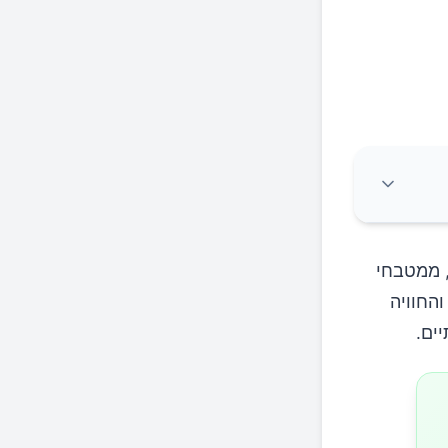
, ממטבחי
החוויה
ים.