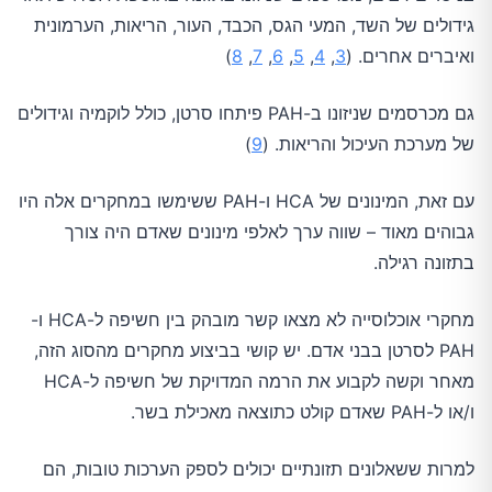
גידולים של השד, המעי הגס, הכבד, העור, הריאות, הערמונית
ואיברים אחרים. (
3
,
4
,
5
,
6
,
7
,
8
)
גם מכרסמים שניזונו ב-PAH פיתחו סרטן, כולל לוקמיה וגידולים
של מערכת העיכול והריאות. (
9
)
עם זאת, המינונים של HCA ו-PAH ששימשו במחקרים אלה היו
גבוהים מאוד – שווה ערך לאלפי מינונים שאדם היה צורך
בתזונה רגילה.
מחקרי אוכלוסייה לא מצאו קשר מובהק בין חשיפה ל-HCA ו-
PAH לסרטן בבני אדם. יש קושי בביצוע מחקרים מהסוג הזה,
מאחר וקשה לקבוע את הרמה המדויקת של חשיפה ל-HCA
ו/או ל-PAH שאדם קולט כתוצאה מאכילת בשר.
למרות ששאלונים תזונתיים יכולים לספק הערכות טובות, הם