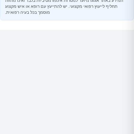
המידע באתר אגוגו מיועד למטרות אינפורמטיביות בלבד ואינו מהווה
תחליף לייעוץ רפואי מקצועי. יש להתייעץ עם רופא או איש מקצוע
מוסמך בכל בעיה רפואית.