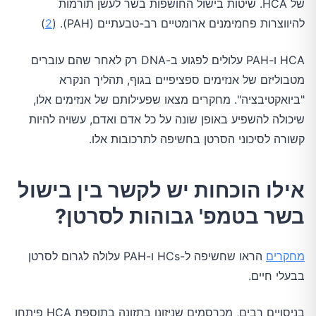
של HCA. שיטות בישול החושפות בשר לעשן תורמות
להיווצרות פחמימנים ארומטיים רב-טבעתיים (PAH). (
2
)
HCA ו-PAH עלולים לפגוע ב-DNA רק לאחר שהם עוברים
מטבוליזם של אנזימים ספציפיים בגוף, תהליך הנקרא
"ביואקטיבציה". מחקרים מצאו שפעילותם של אנזימים אלו,
שיכולה להשפיע באופן שונה על כל אדם ואדם, עשויה להיות
קשורה לסיכוני הסרטן בחשיפה לתרכובות אלו.
אילו הוכחות יש לקשר בין בישול
בשר בטמפ' גבוהות לסרטן?
מחקרים
הראו שחשיפה ל-HCs ו-PAH עלולה לגרום לסרטן
בבעלי חיים.
בניסויים רבים, מכרסמים שניזונו בתזונה בתוספת HCA פיתחו