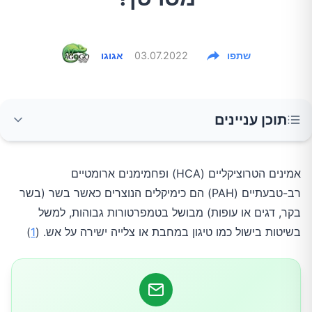
שתפו
03.07.2022
אגוגו
תוכן עניינים
מה גורם להיווצרותם בבשר מבושל?
אמינים הטרוציקליים (HCA) ופחמימנים ארומטיים
רב-טבעתיים (PAH) הם כימיקלים הנוצרים כאשר בשר (בשר
אילו הוכחות יש לקשר בין בישול בשר בטמפ'
בקר, דגים או עופות) מבושל בטמפרטורות גבוהות, למשל
גבוהות לסרטן?
בשיטות בישול כמו טיגון במחבת או צלייה ישירה על אש. (
1
)
האם יש דרכים להפחית את היווצרות HCA ו-PAH
בבשרים?