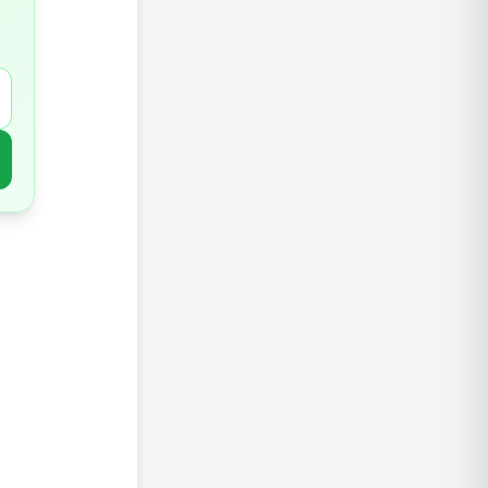
צואה ק
צואה ש
תסמיני 
סיבוכים
טיפול ב
דוגמאות
טיפול ר
מתי לפנ