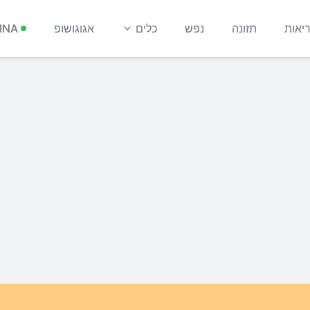
יאות
תזונה
נפש
כלים
אגוגושופ
INA