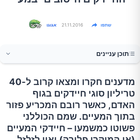
שתפו
21.11.2016
אגוגו
תוכן עניינים
מדענים חקרו ומצאו קרוב ל-40 טריליון סוגי
מדענים חקרו ומצאו קרוב ל-40
חיידקים בגוף האדם, כאשר רובם המכריע פזור
טריליון סוגי חיידקים בגוף
בתוך המעיים. שמם הכוללני פשוטו כמשמעו –
חיידקי המעיים (או המיקרו פלורה) ואין לזלזל
האדם, כאשר רובם המכריע פזור
בתרומתם האדירה לבריאות האדם. יחד עם זאת,
בתוך המעיים. שמם הכוללני
ישנם סוגים עוינים אשר עלולים לגרום למחלות
פשוטו כמשמעו – חיידקי המעיים
רבות. כך תוכלו לחזק את החיידקים הטובים
במעיים שלכם.
(או המיקרו פלורה) ואין לזלזל