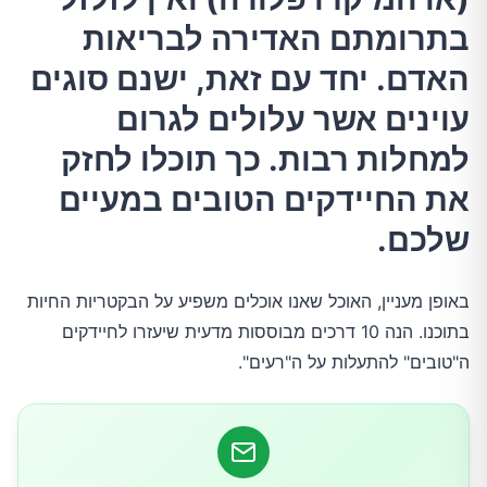
בתרומתם האדירה לבריאות
1.אכלו סוגים שונים של מזונות ככל האפשר
האדם. יחד עם זאת, ישנם סוגים
עוינים אשר עלולים לגרום
2.אכלו כמה שיותר פירות, ירקות וקטניות
למחלות רבות. כך תוכלו לחזק
3.השתדלו לצרוך מזונות מותססים
את החיידקים הטובים במעיים
שלכם.
4.הגבילו את צריכתם של ממתיקים מלאכותיים
באופן מעניין, האוכל שאנו אוכלים משפיע על הבקטריות החיות
5.אכלו מזונות פרה-ביוטיים
בתוכנו. הנה 10 דרכים מבוססות מדעית שיעזרו לחיידקים
ה"טובים" להתעלות על ה"רעים".
6.הנקתם של תינוקות עד גיל 6 חודשים לפחות
7.שלבו דגנים מלאים בתפריט התזונתי שלכם