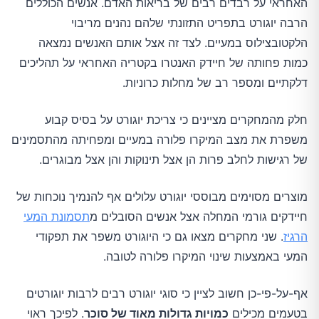
האחראי על רבדים רבים של בריאות האדם. אנשים הכוללים
הרבה יוגורט בתפריט התזונתי שלהם נהנים מריבוי
הלקטובצילוס במעיים. לצד זה אצל אותם האנשים נמצאה
כמות פחותה של חיידק האנטרו בקטריה האחראי על תהליכים
דלקתיים ומספר רב של מחלות כרוניות.
חלק מהמחקרים מציינים כי צריכת יוגורט על בסיס קבוע
משפרת את מצב המיקרו פלורה במעיים ומפחיתה מהתסמינים
של רגישות לחלב פרות הן אצל תינוקות והן אצל מבוגרים.
מוצרים מסוימים מבוססי יוגורט עלולים אף להנמיך נוכחות של
חיידקים גורמי המחלה אצל אנשים הסובלים מ
תסמונת המעי
הרגיז
. שני מחקרים מצאו גם כי היוגורט משפר את תפקודי
המעי באמצעות שינוי המיקרו פלורה לטובה.
אף-על-פי-כן חשוב לציין כי סוגי יוגורט רבים לרבות יוגורטים
בטעמים מכילים
כמויות גדולות מאוד של סוכר
. לפיכך ראוי