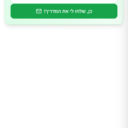
כן, שלחו לי את המדריך!
1.פיזיותרפיה
2.תרופות
3.ניתוח
4.טיפולים ביתיים
האם ניתן למנוע כתף קפואה?