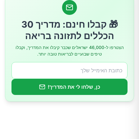
4. הריון
🎁 קבלו חינם: מדריך 30
5. בעיות בערמונית (אצל גברים)
הכללים לתזונה בריאה
6. תרופות
הצטרפו ל-46,000 ישראלים שכבר קיבלו את המדריך, וקבלו
7. צריכת נוזלים מוגברת וקפאין
טיפים שבועיים לבריאות טובה יותר.
8. גורמים נוירולוגיים
9. דלקת ביניים של השלפוחית (Interstitial Cystitis)
כן, שלחו לי את המדריך!
10. נוקטוריה (השתנה לילית)
אבחון הבעיה
טיפולים ופתרונות להשתנה תכופה