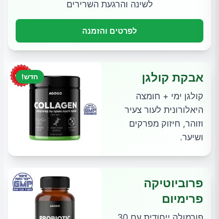
לשינה והרגעת השרירים
לפרטים והזמנה
אבקת קולגן
חדש!
קולגן ימי + חומצה
היאלורונית לעור צעיר
וזוהר, חיזוק מפרקים
ושיער.
פרוביוטיקה
פרימיום
פורמולה ייחודית עם 30