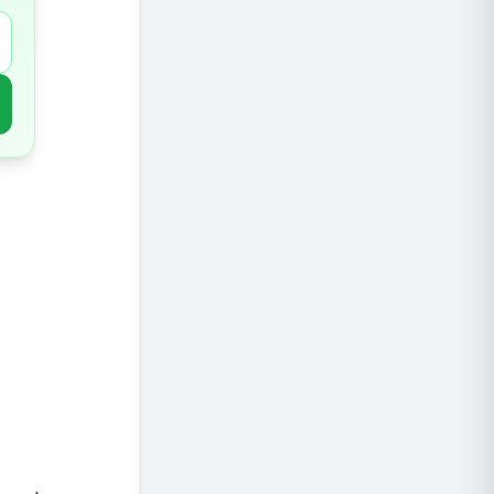
9.מיצים
10.פירות יבשים
11.בחרו ממתיק חכם