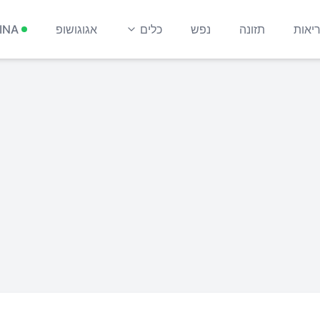
יאות
תזונה
נפש
כלים
אגוגושופ
INA