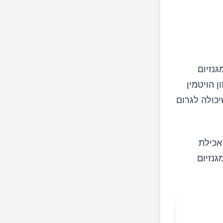
גנזיום
ן הויטמין
יכולה לגרום
אכילת
ה 31 מיליגרם של מגנזיום