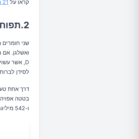
קראו על
21 הסימנים למחסור בסידן שיפתיעו אתכם
2.תפוחי אדמה
שני חומרים מ
ואשלגן. אם ר
D, אשר עשו
לסידן לברוח 
דרך אחת טעי
ו-542 מיליגרם של אשלגן. קראו על