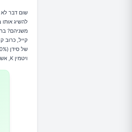
3.התחילו את יומכם עם טעם חמצמץ
שום דבר לא 
להשיג אותו ב
4.תאנים
משניהם? בחיר
5.חשבו מעבר לטונה בשימורים
ויטמין K, אשר יכול להפחית את הסיכון לאוסטאופורוזיס.
6.ממרח כריכים מעולה
7."חלב" מצמחים
רוצים ל
8.הכניסו חלבונים מהצומח