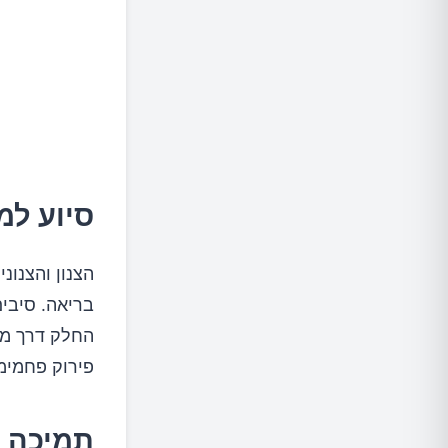
סיוע למ
הצנון והצנונ
בריאה. סיבים
החלק דרך מער
פירוק פחמימו
תמיכה ב