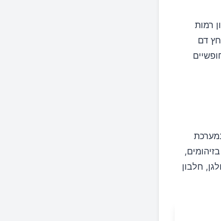
ן רמות
חץ דם
ופשיים
 לתמוך במערכת
חם בזיהומים,
גן, חלבון