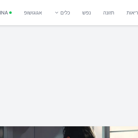
יאות
תזונה
נפש
כלים
אגוגושופ
INA