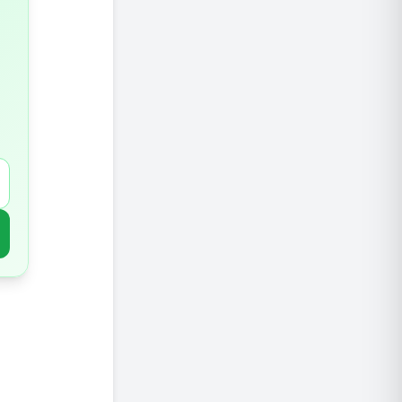
ניקוי ר
קידום י
לעור בר
מפחית א