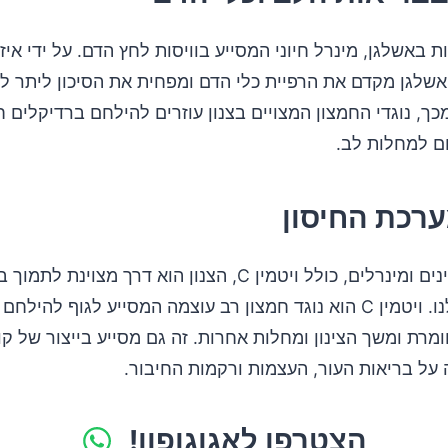
ת באשלגן, מינרל חיוני המסייע בוויסות לחץ הדם. על ידי איזו
אשלגן מקדם את הרפיית כלי הדם ומפחית את הסיכון ליתר ל
כך, נוגדי החמצון המצויים בצנון עוזרים להילחם ברדיקלים ח
ום למחלות לב.
ערכת החיסון
עמוס בוויטמינים ומינרלים, כולל ויטמין C, הצנון הוא דרך מצוינת
החיסונית שלנו. ויטמין C הוא נוגד חמצון רב עוצמה המסייע לגוף להיל
רת ומשך הצינון ומחלות אחרות. זה גם מסייע בייצור של קול
 על בריאות העור, העצמות ורקמות החיבור.
הצטרפו לאגוגופון!