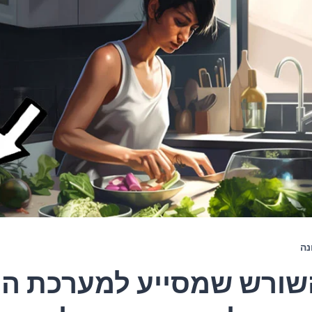
נה
שורש שמסייע למערכת הע