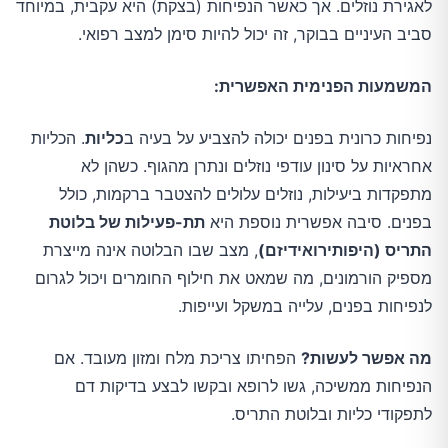
לאגירת נוזלים. אך כאשר הנפיחות (בצקת) היא עקבית, במיוחד
סביב העיניים בבוקר, זה יכול להיות סימן למצב רפואי.
המשמעות הפנימית האפשרית:
נפיחות כרונית בפנים יכולה להצביע על בעיה ב
כליות
. הכליות
אחראיות על סינון עודפי נוזלים ונתרן מהגוף. כשהן לא
מתפקדות ביעילות, נוזלים עלולים להצטבר ברקמות, כולל
בפנים. סיבה אפשרית נוספת היא
תת-פעילות של בלוטת
התריס (היפותירואידיזם)
, מצב שבו הבלוטה אינה מייצרת
מספיק הורמונים, מה שמאט את חילוף החומרים ויכול לגרום
לנפיחות בפנים, עלייה במשקל ועייפות.
מה אפשר לעשות?
הפחיתו צריכת מלח ומזון מעובד. אם
הנפיחות ממשיכה, גשו לרופא ובקשו לבצע בדיקות דם
לתפקודי כליות ובלוטת התריס.