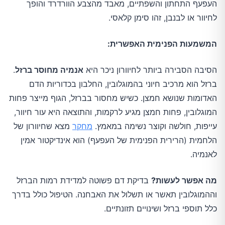
העפעף התחתון והשפתיים, מאבד מהצבע הוורדרד והופך
לחיוור או לבנבן, זהו סימן קלאסי.
המשמעות הפנימית האפשרית:
הסיבה הסבירה ביותר לחיוורון ניכר היא
אנמיה מחוסר ברזל
.
ברזל הוא מרכיב חיוני בהמוגלובין, החלבון בכדוריות הדם
האדומות שנושא חמצן. כשיש מחסור בברזל, הגוף מייצר פחות
המוגלובין, פחות חמצן מגיע לרקמות, והתוצאה היא עור חיוור,
עייפות, חולשה וקוצר נשימה במאמץ.
מחקר
מצא שחיוורון של
הלחמית (הרירית הפנימית של העפעף) הוא אינדיקטור אמין
לאנמיה.
מה אפשר לעשות?
בדיקת דם פשוטה למדידת רמות הברזל
וההמוגלובין תאשר או תשלול את האבחנה. הטיפול כולל בדרך
כלל תוספי ברזל ושינויים תזונתיים.