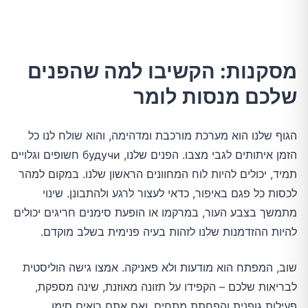
מסקנות: הקשיבו למה שהפנים
שלכם מנסות לומר
הגוף שלנו הוא מערכת מורכבת ומדהימה, והוא שולח לנו כל
הזמן איתותים לגבי מצבו. הפנים שלנו, будучи חשופים וגלויים
תמיד, יכולים להיות לוח המחוונים הראשון שלנו. במקום למהר
לכסות כל פגם באיפור, כדאי לעצור לרגע ולהתבונן. שינוי
מתמשך בצבע העור, במרקמו או הופעת סימנים חריגים יכולים
להיות ההזדמנות שלנו לזהות בעיה פנימית בשלב מוקדם.
שוב, המפתח הוא מודעות ולא פאניקה. אמצו גישה הוליסטית
לבריאות שלכם – הקפידו על תזונה מאוזנת, שינה מספקת,
פעילות גופנית והפחתת מתחים. ואם אתם רואים סימן