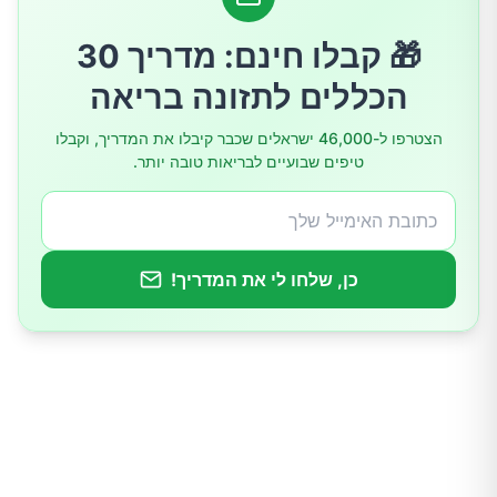
כיצד לטפל בעודף של ליחה
🎁 קבלו חינם: מדריך 30
פעילות גופנית
הכללים לתזונה בריאה
הצטרפו ל-46,000 ישראלים שכבר קיבלו את המדריך, וקבלו
מקלחת חמה
טיפים שבועיים לבריאות טובה יותר.
שתיית נוזלים חמים
שימוש בתרופות
כן, שלחו לי את המדריך!
הימנעות מגורמים מגרים
סיכום