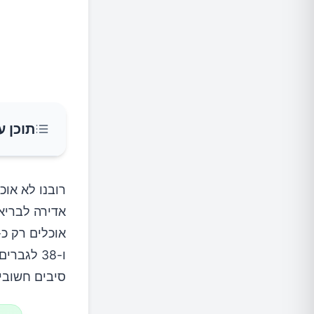
תוכן ע
למה חשו
רובנו לא או
אדירה לבריאו
אילו מז
ו-38 לגב
פירות ע
סיבים חשובים