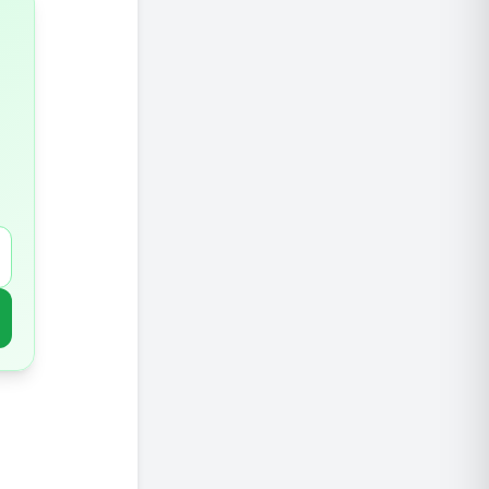
ירקות ע
קטניות 
דגנים מ
אגוזים 
כמה סיב