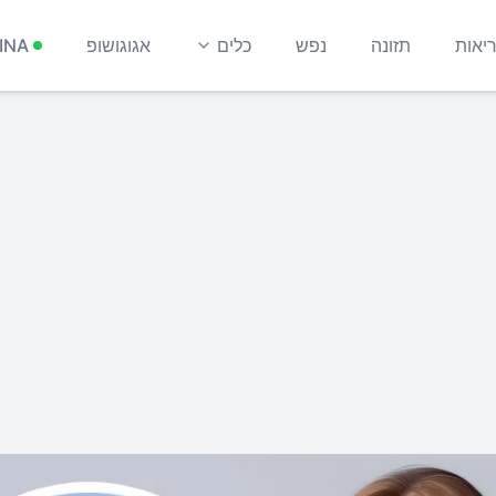
יאות
תזונה
נפש
כלים
אגוגושופ
INA