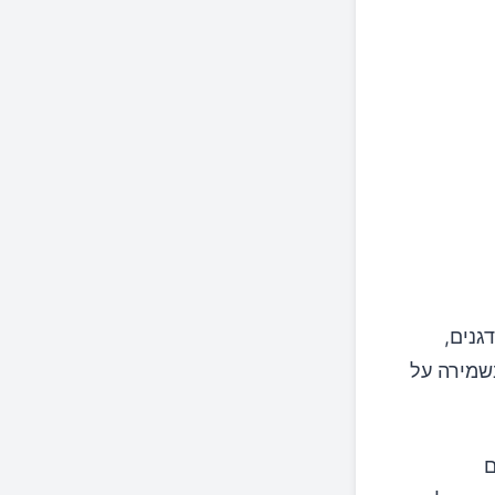
גנים,
בשמירה על
ם