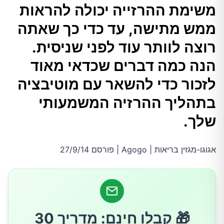
משימת ההרזייה יכולה להראות
כדי כך שאתה רוצה לוותר עוד לפני שניסית. הנה
ממש מתישה, עד כדי כך שאתה
כמה דברים שכדאי מאוד לזכור כדי להשאר עם
מוטיבציה בתהליך ההרזיה המשמעותי שלך.
רוצה לוותר עוד לפני שניסית.
הנה כמה דברים שכדאי מאוד
זכרו, זה לוקח זמן
לזכור כדי להשאר עם מוטיבציה
בתהליך ההרזיה המשמעותי
קבעו לעצמכם מטרות הגיוניות וחגגו אותם
שלך.
דעו את אבני הדרך שלכם
אגוגו-מגזין בריאות | Agogo | פורסם 27/9/14
תעדו ורשמו מה אתם אוכלים
אל תעשו זאת לבד
🎁 קבלו חינם: מדריך 30
אהבתם את המאמר? פרגנו בלייק!