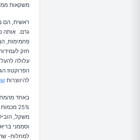
משקאות ממות
פחמימות, המ
חזק לעמידות 
עלולה להעלו
הפרוקטוז הג
להיווצרות
שו
באחד מהמחקר
25% מכמ
משקל, הובילה
וסממני בריאו
למחלות- שתו