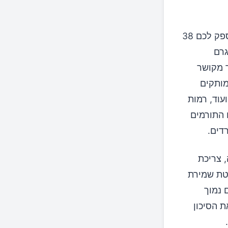
ראשית, הם מכילים המון פחמימות, כאשר פחית משקה גזוז (354 מ"ל) תספק לכם 38
ות של תה קר ולימונדה למשל, מכילים כל אחד מהם כ-36 גרם
ר מקושר
מותקים
ועוד, רמות
 התורמים
דים.
 צריכת
אטת שמירת
 נמוך
ת הסיכון