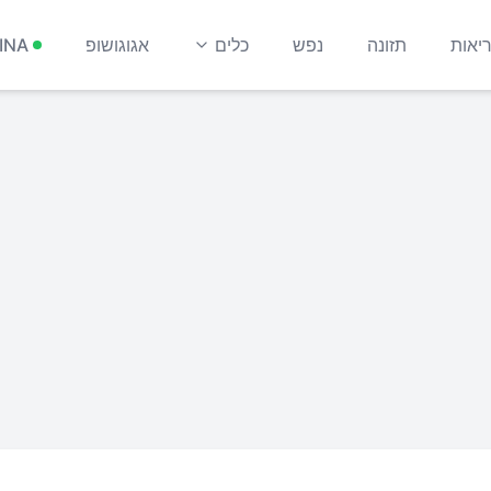
יאות
תזונה
נפש
כלים
אגוגושופ
INA