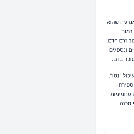
נרגיה שהוא
רמות
וך זרם הדם.
ם ונספגים
וכר בדם.
ול "נטו".
מות ו-4 גרם סיבים, ספירת
ורכים פחמימות
 סכנה.